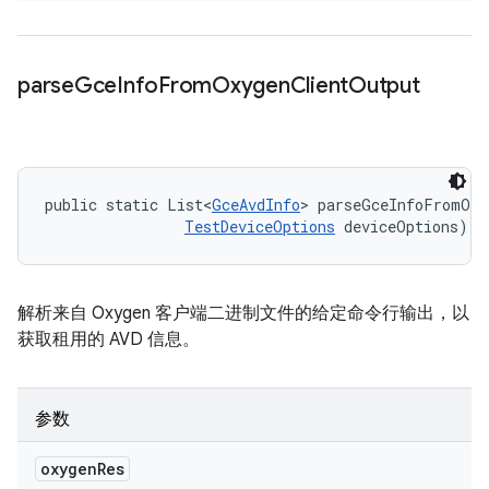
parse
Gce
Info
From
Oxygen
Client
Output
public static List<
GceAvdInfo
> parseGceInfoFromOxy
TestDeviceOptions
 deviceOptions)
解析来自 Oxygen 客户端二进制文件的给定命令行输出，以
获取租用的 AVD 信息。
参数
oxygen
Res