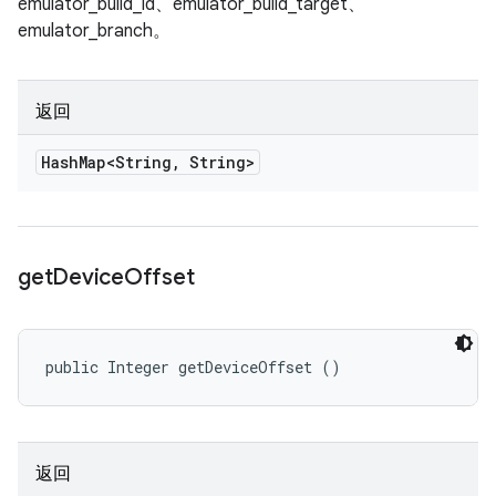
emulator_build_id、emulator_build_target、
emulator_branch。
返回
Hash
Map<String
,
String>
get
Device
Offset
public Integer getDeviceOffset ()
返回