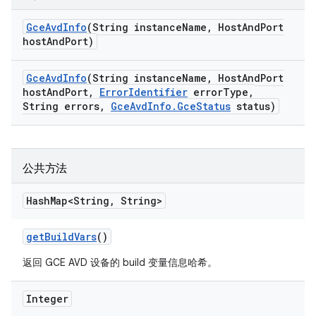
Gce
Avd
Info
(String instance
Name
,
Host
And
Port
host
And
Port)
Gce
Avd
Info
(String instance
Name
,
Host
And
Port
host
And
Port
,
Error
Identifier
error
Type
,
String errors
,
Gce
Avd
Info
.
Gce
Status
status)
公共方法
Hash
Map<String
,
String>
get
Build
Vars
()
返回 GCE AVD 设备的 build 变量信息哈希。
Integer