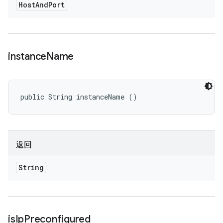
Host
And
Port
instance
Name
public String instanceName ()
返回
String
is
Ip
Preconfigured