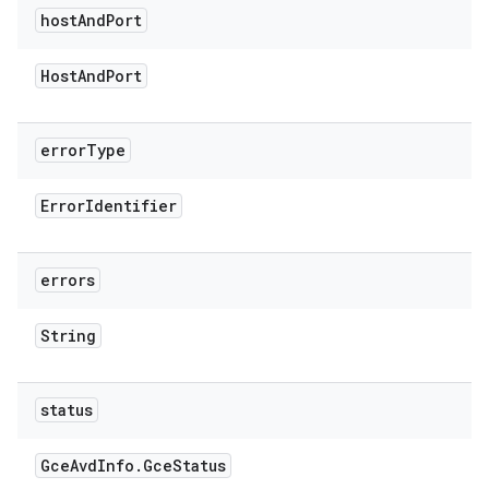
host
And
Port
Host
And
Port
error
Type
Error
Identifier
errors
String
status
Gce
Avd
Info
.
Gce
Status