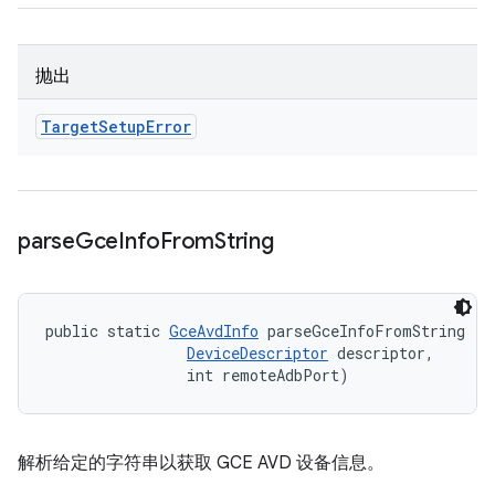
抛出
Target
Setup
Error
parse
Gce
Info
From
String
public static 
GceAvdInfo
 parseGceInfoFromString (St
DeviceDescriptor
 descriptor, 

                int remoteAdbPort)
解析给定的字符串以获取 GCE AVD 设备信息。