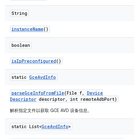
String
instance
Name
()
boolean
is
Ip
Preconfigured
()
static
Gce
Avd
Info
parse
Gce
Info
From
File
(File f
,
Device
Descriptor
descriptor
,
int remote
Adb
Port)
解析指定文件以获取 GCE AVD 设备信息。
static List<
Gce
Avd
Info
>