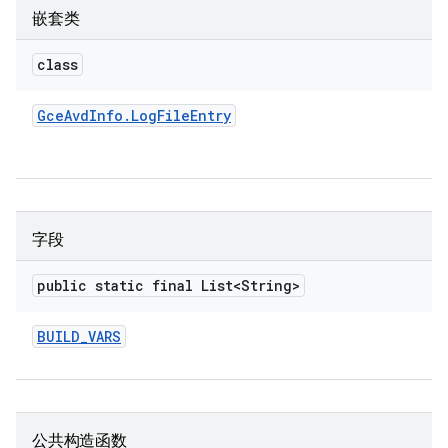
嵌套类
class
Gce
Avd
Info
.
Log
File
Entry
字段
public static final List<String>
BUILD
_
VARS
公共构造函数