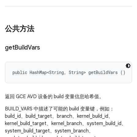
公共方法
get
Build
Vars
public HashMap<String, String> getBuildVars ()
返回 GCE AVD 设备的 build 变量信息哈希值。
BUILD_VARS 中描述了可能的 build 变量键，例如：
build_id、build_target、branch、kernel_build_id、
kernel_build_target、kernel_branch、system_build_id、
system_build_target、system_branch、