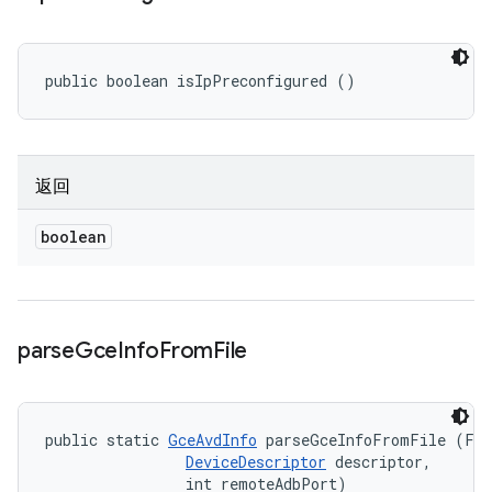
public boolean isIpPreconfigured ()
返回
boolean
parse
Gce
Info
From
File
public static 
GceAvdInfo
 parseGceInfoFromFile (Fil
DeviceDescriptor
 descriptor, 

                int remoteAdbPort)