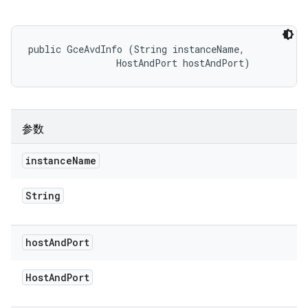
public GceAvdInfo (String instanceName, 

                HostAndPort hostAndPort)
参数
instance
Name
String
host
And
Port
Host
And
Port