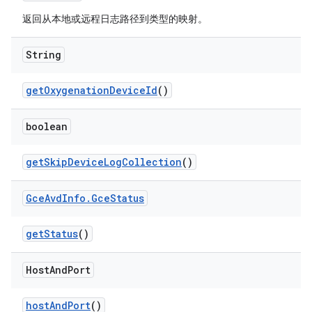
返回从本地或远程日志路径到类型的映射。
String
get
Oxygenation
Device
Id
()
boolean
get
Skip
Device
Log
Collection
()
Gce
Avd
Info
.
Gce
Status
get
Status
()
Host
And
Port
host
And
Port
()