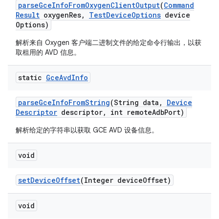
parse
Gce
Info
From
Oxygen
Client
Output
(
Command
Result
oxygen
Res
,
Test
Device
Options
device
Options)
解析来自 Oxygen 客户端二进制文件的给定命令行输出，以获
取租用的 AVD 信息。
static
Gce
Avd
Info
parse
Gce
Info
From
String
(String data
,
Device
Descriptor
descriptor
,
int remote
Adb
Port)
解析给定的字符串以获取 GCE AVD 设备信息。
void
set
Device
Offset
(Integer device
Offset)
void