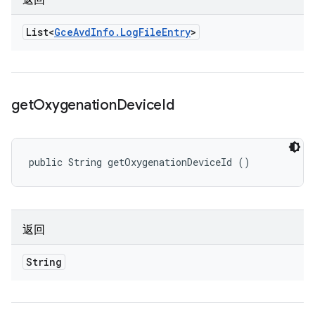
返回
List<
Gce
Avd
Info
.
Log
File
Entry
>
get
Oxygenation
Device
Id
public String getOxygenationDeviceId ()
返回
String