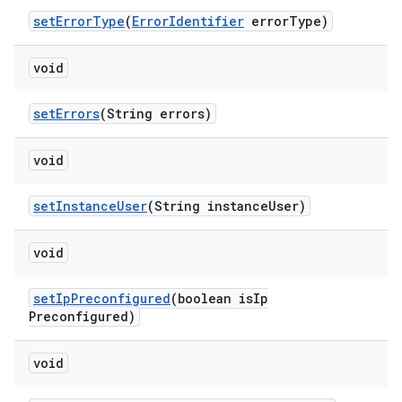
set
Error
Type
(
Error
Identifier
error
Type)
void
set
Errors
(String errors)
void
set
Instance
User
(String instance
User)
void
set
Ip
Preconfigured
(boolean is
Ip
Preconfigured)
void