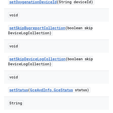
set
Oxygenation
Device
Id
(String device
Id)
void
set
Skip
Bugreport
Collection
(boolean skip
Device
Log
Collection)
void
set
Skip
Device
Log
Collection
(boolean skip
Device
Log
Collection)
void
set
Status
(
Gce
Avd
Info
.
Gce
Status
status)
String