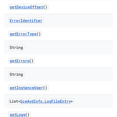
get
Device
Offset
()
Error
Identifier
get
Error
Type
()
String
get
Errors
()
String
get
Instance
User
()
List<
Gce
Avd
Info
.
Log
File
Entry
>
get
Logs
()