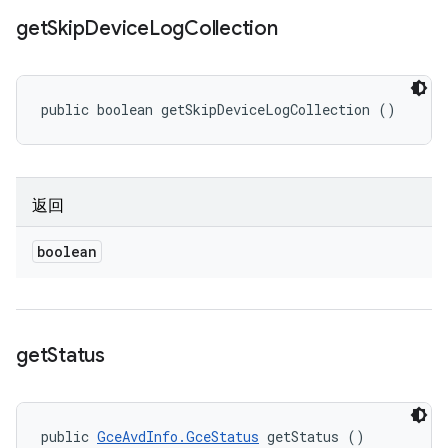
get
Skip
Device
Log
Collection
public boolean getSkipDeviceLogCollection ()
返回
boolean
get
Status
public 
GceAvdInfo.GceStatus
 getStatus ()