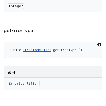
Integer
get
Error
Type
public 
ErrorIdentifier
 getErrorType ()
返回
Error
Identifier