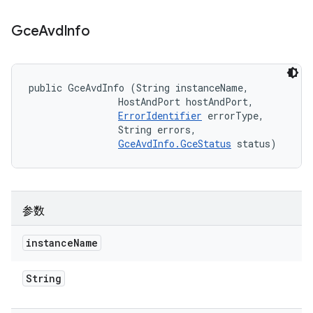
Gce
Avd
Info
public GceAvdInfo (String instanceName, 

                HostAndPort hostAndPort, 

ErrorIdentifier
 errorType, 

                String errors, 

GceAvdInfo.GceStatus
 status)
参数
instance
Name
String