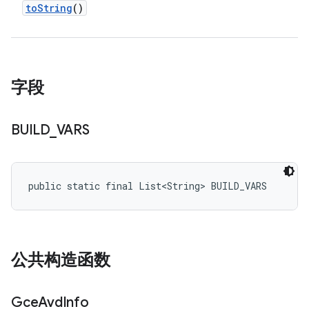
to
String
()
字段
BUILD
_
VARS
public static final List<String> BUILD_VARS
公共构造函数
Gce
Avd
Info