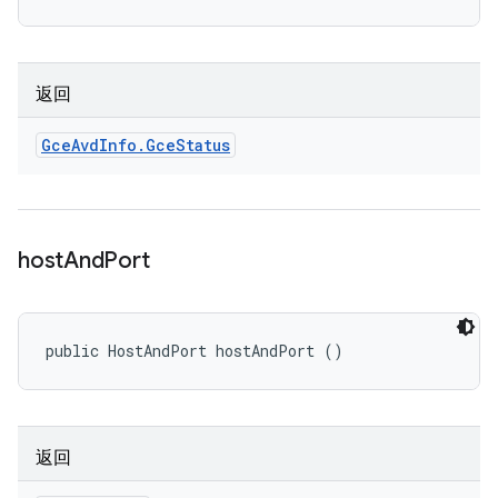
返回
Gce
Avd
Info
.
Gce
Status
host
And
Port
public HostAndPort hostAndPort ()
返回