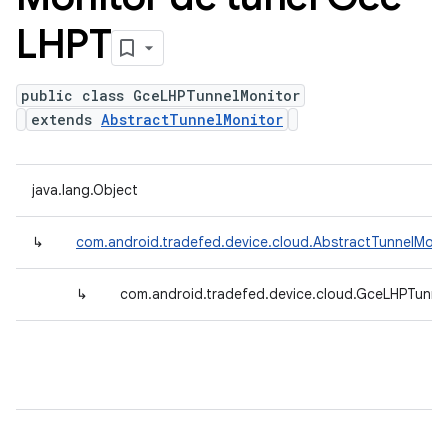
LHPT
public class GceLHPTunnelMonitor
extends
AbstractTunnelMonitor
java.lang.Object
↳
com.android.tradefed.device.cloud.AbstractTunnelMoni
↳
com.android.tradefed.device.cloud.GceLHPTunne