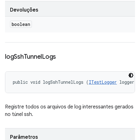
Devoluções
boolean
log
Ssh
Tunnel
Logs
public void logSshTunnelLogs (
ITestLogger
 logger)
Registre todos os arquivos de log interessantes gerados
no túnel ssh.
Parâmetros