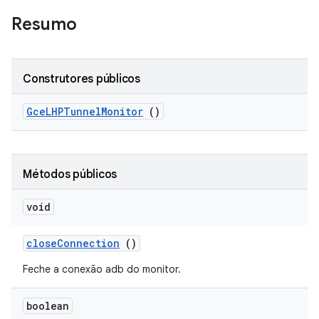
Resumo
Construtores públicos
Gce
LHPTunnel
Monitor
()
Métodos públicos
void
close
Connection
()
Feche a conexão adb do monitor.
boolean