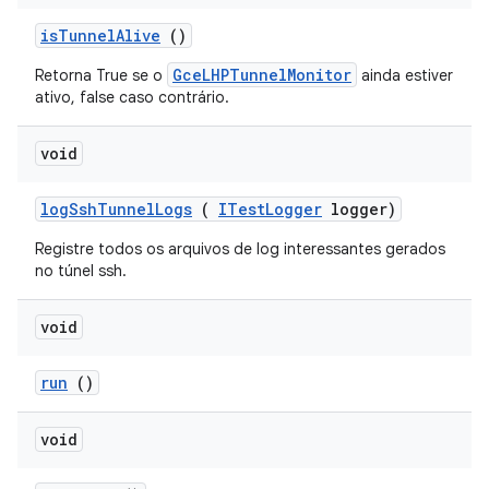
is
Tunnel
Alive
()
GceLHPTunnelMonitor
Retorna True se o
ainda estiver
ativo, false caso contrário.
void
log
Ssh
Tunnel
Logs
(
ITest
Logger
logger)
Registre todos os arquivos de log interessantes gerados
no túnel ssh.
void
run
()
void