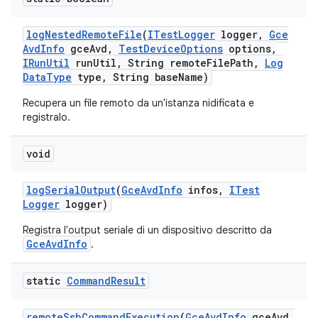
log
Nested
Remote
File
(
ITest
Logger
logger
,
Gce
Avd
Info
gce
Avd
,
Test
Device
Options
options
,
IRun
Util
run
Util
,
String remote
File
Path
,
Log
Data
Type
type
,
String base
Name)
Recupera un file remoto da un'istanza nidificata e
registralo.
void
log
Serial
Output
(
Gce
Avd
Info
infos
,
ITest
Logger
logger)
Registra l'output seriale di un dispositivo descritto da
GceAvdInfo
.
static
Command
Result
remote
Ssh
Command
Execution
(
Gce
Avd
Info
gce
Avd
,