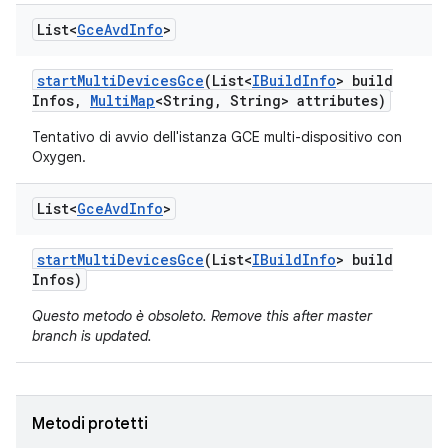
List<
Gce
Avd
Info
>
start
Multi
Devices
Gce
(List<
IBuild
Info
> build
Infos
,
Multi
Map
<String
,
String> attributes)
Tentativo di avvio dell'istanza GCE multi-dispositivo con
Oxygen.
List<
Gce
Avd
Info
>
start
Multi
Devices
Gce
(List<
IBuild
Info
> build
Infos)
Questo metodo è obsoleto. Remove this after master
branch is updated.
Metodi protetti