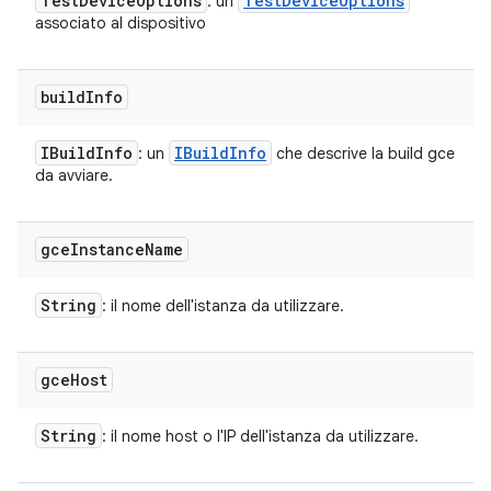
Test
Device
Options
Test
Device
Options
: un
associato al dispositivo
build
Info
IBuild
Info
IBuild
Info
: un
che descrive la build gce
da avviare.
gce
Instance
Name
String
: il nome dell'istanza da utilizzare.
gce
Host
String
: il nome host o l'IP dell'istanza da utilizzare.