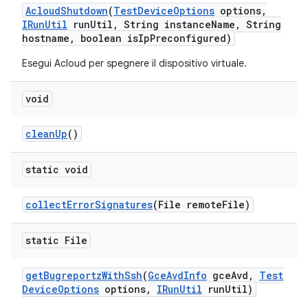
Acloud
Shutdown
(
Test
Device
Options
options
,
IRun
Util
run
Util
,
String instance
Name
,
String
hostname
,
boolean is
Ip
Preconfigured)
Esegui Acloud per spegnere il dispositivo virtuale.
void
clean
Up
()
static void
collect
Error
Signatures
(File remote
File)
static File
get
Bugreportz
With
Ssh
(
Gce
Avd
Info
gce
Avd
,
Test
Device
Options
options
,
IRun
Util
run
Util)