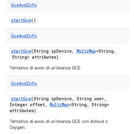
Gce
Avd
Info
start
Gce
()
Gce
Avd
Info
start
Gce
(String ip
Device
,
Multi
Map
<String
,
String> attributes)
Tentativo di avvio di un'istanza GCE.
Gce
Avd
Info
start
Gce
(String ip
Device
,
String user
,
Integer offset
,
Multi
Map
<String
,
String>
attributes)
Tentativo di avvio di un'istanza GCE con Acloud o
Oxygen.