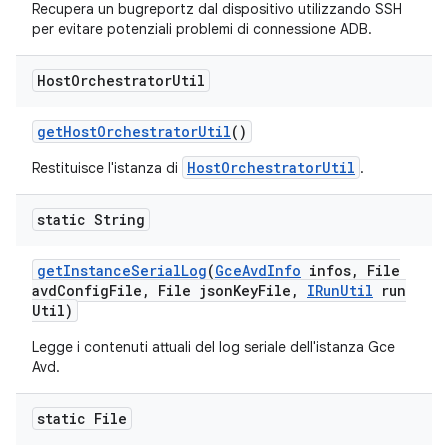
Recupera un bugreportz dal dispositivo utilizzando SSH
per evitare potenziali problemi di connessione ADB.
Host
Orchestrator
Util
get
Host
Orchestrator
Util
()
HostOrchestratorUtil
Restituisce l'istanza di
.
static String
get
Instance
Serial
Log
(
Gce
Avd
Info
infos
,
File
avd
Config
File
,
File json
Key
File
,
IRun
Util
run
Util)
Legge i contenuti attuali del log seriale dell'istanza Gce
Avd.
static File