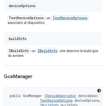
device
Options
Test
Device
Options
Test
Device
Options
: un
associato al dispositivo.
build
Info
IBuild
Info
IBuild
Info
: un
che descrive la build gce
da avviare.
Gce
Manager
public GceManager (
DeviceDescriptor
 deviceDesc, 

TestDeviceOptions
 deviceOptions, 

IBuildInfo
 buildInfo, 
