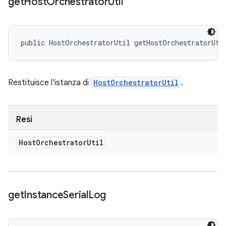
get
Host
Orchestrator
Util
public HostOrchestratorUtil getHostOrchestratorUti
Restituisce l'istanza di
HostOrchestratorUtil
.
Resi
Host
Orchestrator
Util
get
Instance
Serial
Log