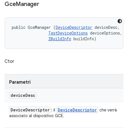
Gce
Manager
public GceManager (
DeviceDescriptor
 deviceDesc, 

TestDeviceOptions
 deviceOptions, 

IBuildInfo
 buildInfo)
Ctor
Parametri
device
Desc
Device
Descriptor
Device
Descriptor
: il
che verrà
associato al dispositivo GCE.