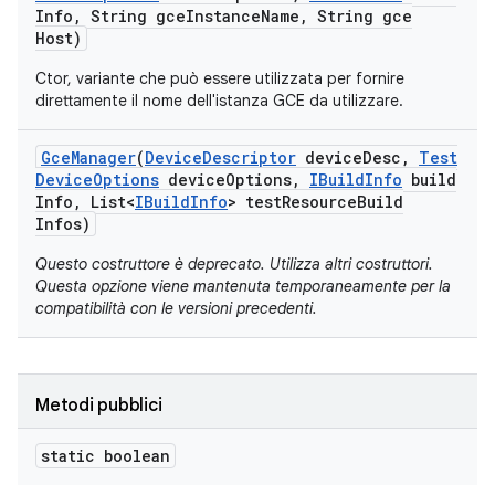
Info
,
String gce
Instance
Name
,
String gce
Host)
Ctor, variante che può essere utilizzata per fornire
direttamente il nome dell'istanza GCE da utilizzare.
Gce
Manager
(
Device
Descriptor
device
Desc
,
Test
Device
Options
device
Options
,
IBuild
Info
build
Info
,
List<
IBuild
Info
> test
Resource
Build
Infos)
Questo costruttore è deprecato. Utilizza altri costruttori.
Questa opzione viene mantenuta temporaneamente per la
compatibilità con le versioni precedenti.
Metodi pubblici
static boolean