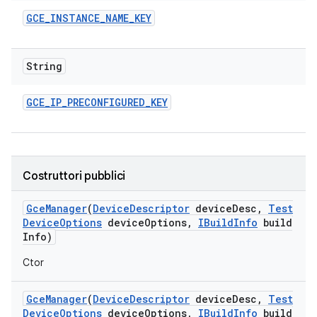
GCE
_
INSTANCE
_
NAME
_
KEY
String
GCE
_
IP
_
PRECONFIGURED
_
KEY
Costruttori pubblici
Gce
Manager
(
Device
Descriptor
device
Desc
,
Test
Device
Options
device
Options
,
IBuild
Info
build
Info)
Ctor
Gce
Manager
(
Device
Descriptor
device
Desc
,
Test
Device
Options
device
Options
,
IBuild
Info
build