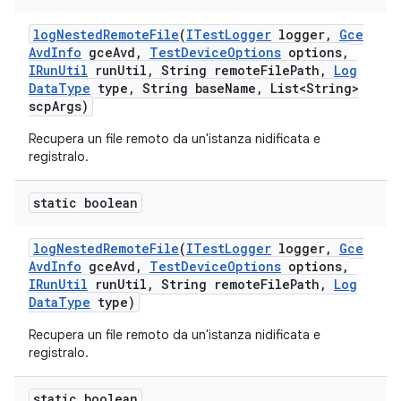
log
Nested
Remote
File
(
ITest
Logger
logger
,
Gce
Avd
Info
gce
Avd
,
Test
Device
Options
options
,
IRun
Util
run
Util
,
String remote
File
Path
,
Log
Data
Type
type
,
String base
Name
,
List<String>
scp
Args)
Recupera un file remoto da un'istanza nidificata e
registralo.
static boolean
log
Nested
Remote
File
(
ITest
Logger
logger
,
Gce
Avd
Info
gce
Avd
,
Test
Device
Options
options
,
IRun
Util
run
Util
,
String remote
File
Path
,
Log
Data
Type
type)
Recupera un file remoto da un'istanza nidificata e
registralo.
static boolean