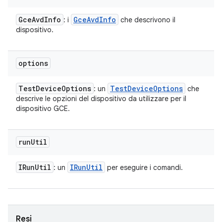
Gce
Avd
Info
Gce
Avd
Info
: i
che descrivono il
dispositivo.
options
Test
Device
Options
Test
Device
Options
: un
che
descrive le opzioni del dispositivo da utilizzare per il
dispositivo GCE.
run
Util
IRun
Util
IRun
Util
: un
per eseguire i comandi.
Resi