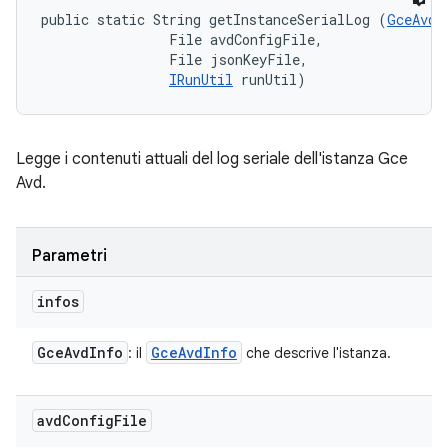
public static String getInstanceSerialLog (
GceAvdI
                File avdConfigFile, 

                File jsonKeyFile, 

IRunUtil
 runUtil)
Legge i contenuti attuali del log seriale dell'istanza Gce
Avd.
Parametri
infos
Gce
Avd
Info
Gce
Avd
Info
: il
che descrive l'istanza.
avd
Config
File