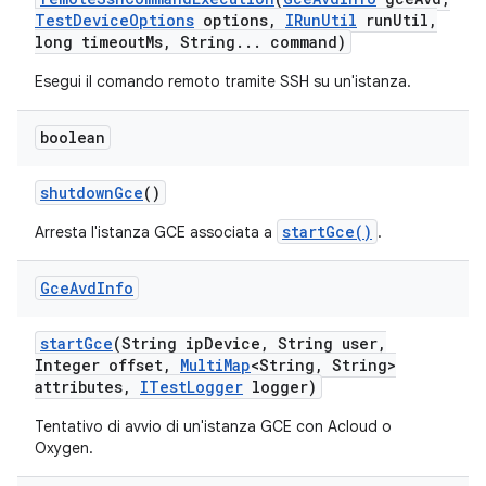
Test
Device
Options
options
,
IRun
Util
run
Util
,
long timeout
Ms
,
String
.
.
.
command)
Esegui il comando remoto tramite SSH su un'istanza.
boolean
shutdown
Gce
()
startGce()
Arresta l'istanza GCE associata a
.
Gce
Avd
Info
start
Gce
(String ip
Device
,
String user
,
Integer offset
,
Multi
Map
<String
,
String>
attributes
,
ITest
Logger
logger)
Tentativo di avvio di un'istanza GCE con Acloud o
Oxygen.