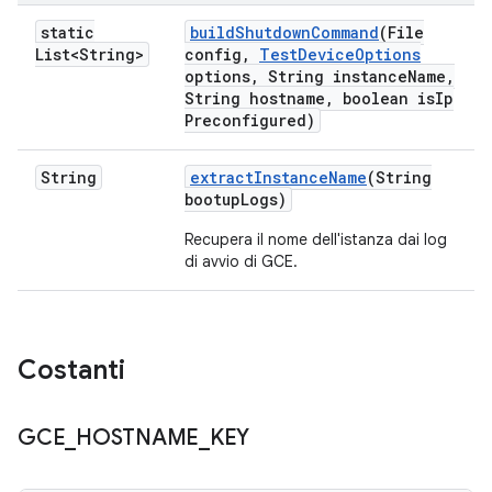
static
build
Shutdown
Command
(File
List<String>
config
,
Test
Device
Options
options
,
String instance
Name
,
String hostname
,
boolean is
Ip
Preconfigured)
String
extract
Instance
Name
(String
bootup
Logs)
Recupera il nome dell'istanza dai log
di avvio di GCE.
Costanti
GCE
_
HOSTNAME
_
KEY