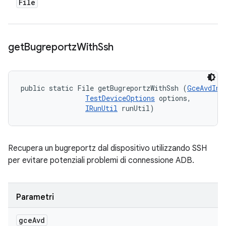
File
get
Bugreportz
With
Ssh
public static File getBugreportzWithSsh (
GceAvdInf
TestDeviceOptions
 options, 

IRunUtil
 runUtil)
Recupera un bugreportz dal dispositivo utilizzando SSH
per evitare potenziali problemi di connessione ADB.
Parametri
gce
Avd