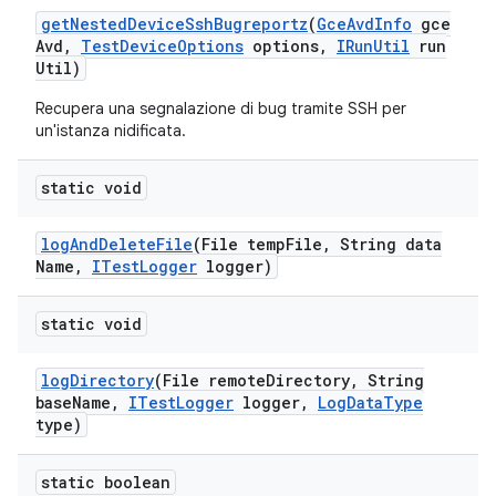
get
Nested
Device
Ssh
Bugreportz
(
Gce
Avd
Info
gce
Avd
,
Test
Device
Options
options
,
IRun
Util
run
Util)
Recupera una segnalazione di bug tramite SSH per
un'istanza nidificata.
static void
log
And
Delete
File
(File temp
File
,
String data
Name
,
ITest
Logger
logger)
static void
log
Directory
(File remote
Directory
,
String
base
Name
,
ITest
Logger
logger
,
Log
Data
Type
type)
static boolean