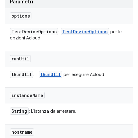
Parametri
options
Test
Device
Options
Test
Device
Options
:
per le
opzioni Acloud
run
Util
IRun
Util
IRun
Util
: Il
per eseguire Acloud
instance
Name
String
: L'istanza da arrestare.
hostname