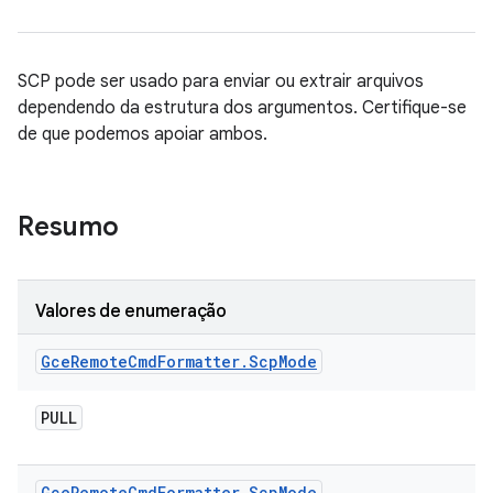
SCP pode ser usado para enviar ou extrair arquivos
dependendo da estrutura dos argumentos. Certifique-se
de que podemos apoiar ambos.
Resumo
Valores de enumeração
Gce
Remote
Cmd
Formatter
.
Scp
Mode
PULL
Gce
Remote
Cmd
Formatter
.
Scp
Mode