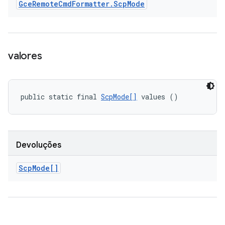
Gce
Remote
Cmd
Formatter
.
Scp
Mode
valores
public static final 
ScpMode[]
 values ()
Devoluções
Scp
Mode[]