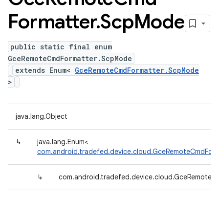
Formatter
.
Scp
Mode
public static final enum
GceRemoteCmdFormatter.ScpMode
extends Enum<
GceRemoteCmdFormatter.ScpMode
>
java.lang.Object
↳
java.lang.Enum<
com.android.tradefed.device.cloud.GceRemoteCmdFor
↳
com.android.tradefed.device.cloud.GceRemote