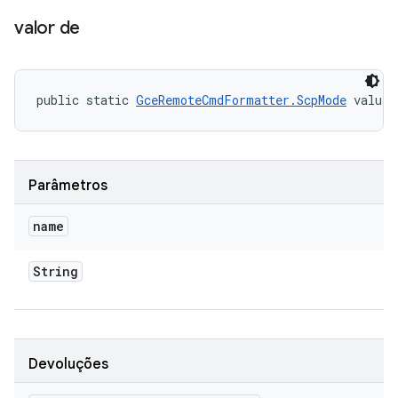
valor de
public static 
GceRemoteCmdFormatter.ScpMode
 valueO
Parâmetros
name
String
Devoluções