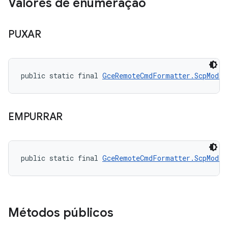
Valores de enumeração
PUXAR
public static final 
GceRemoteCmdFormatter.ScpMode
 
EMPURRAR
public static final 
GceRemoteCmdFormatter.ScpMode
 
Métodos públicos