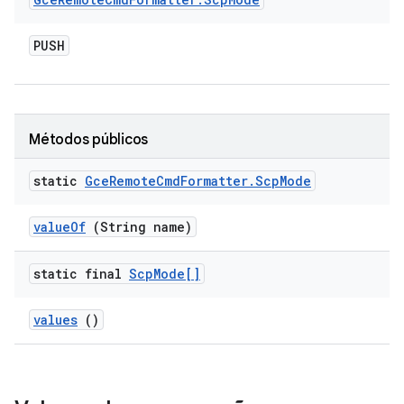
PUSH
Métodos públicos
static
Gce
Remote
Cmd
Formatter
.
Scp
Mode
value
Of
(String name)
static final
Scp
Mode[]
values
()