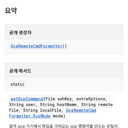
요약
공개 생성자
Gce
Remote
Cmd
Formatter
()
공개 메서드
static
get
Scp
Command
(File ssh
Key
,
extra
Options
,
String user
,
String host
Name
,
String remote
File
,
String local
File
,
Gce
Remote
Cmd
Formatter
.
Scp
Mode
mode)
원격 gce 기기에서 파일을 가져오는 scp 명령어를 만드는 유틸리