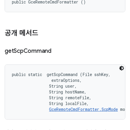
public GceRemoteCmdFormatter ()
공개 메서드
get
Scp
Command
public static 
 getScpCommand (File sshKey, 

 extraOptions, 

                String user, 

                String hostName, 

                String remoteFile, 

                String localFile, 

GceRemoteCmdFormatter.ScpMode
 mode