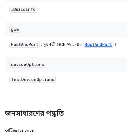
IBuild
Info
gce
Host
And
Port
Host
And
Port
: দূরবর্তী GCE AVD-এর
।
device
Options
Test
Device
Options
জনসাধারণের পদ্ধতি
পরিষ্কার করা