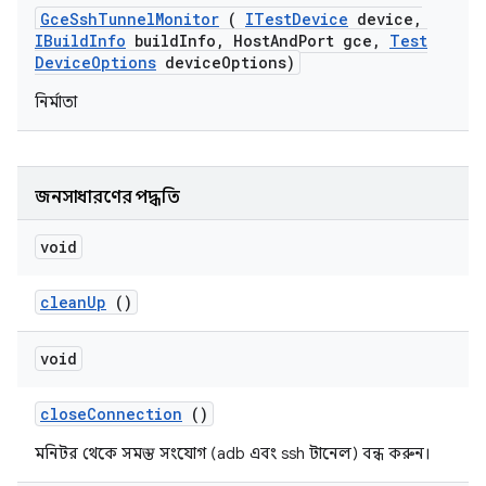
Gce
Ssh
Tunnel
Monitor
(
ITest
Device
device
,
IBuild
Info
build
Info
,
Host
And
Port gce
,
Test
Device
Options
device
Options)
নির্মাতা
জনসাধারণের পদ্ধতি
void
clean
Up
()
void
close
Connection
()
মনিটর থেকে সমস্ত সংযোগ (adb এবং ssh টানেল) বন্ধ করুন।