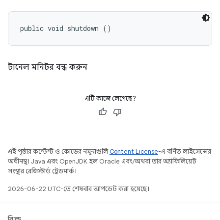
public void shutdown ()
টানেল মনিটর বন্ধ করুন
এটি কাজে লেগেছে?
এই পৃষ্ঠার কন্টেন্ট ও কোডের নমুনাগুলি
Content License
-এ বর্ণিত লাইসেন্সের
অধীনস্থ। Java এবং OpenJDK হল Oracle এবং/অথবা তার অ্যাফিলিয়েট
সংস্থার রেজিস্টার্ড ট্রেডমার্ক।
2026-06-22 UTC-তে শেষবার আপডেট করা হয়েছে।
বিল্ড