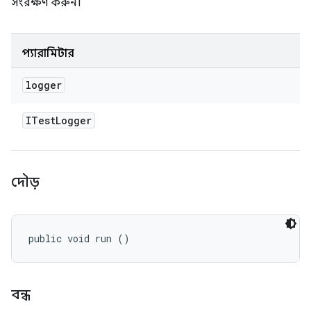
সংরক্ষণ করুন।
প্যারামিটার
logger
ITest
Logger
দৌড়
public void run ()
বন্ধ