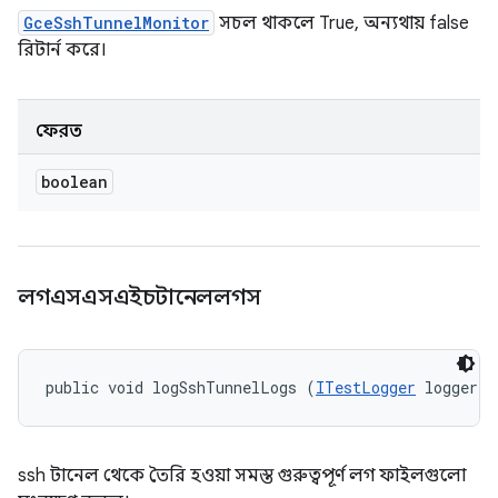
GceSshTunnelMonitor
সচল থাকলে True, অন্যথায় false
রিটার্ন করে।
ফেরত
boolean
লগএসএসএইচটানেললগস
public void logSshTunnelLogs (
ITestLogger
 logger)
ssh টানেল থেকে তৈরি হওয়া সমস্ত গুরুত্বপূর্ণ লগ ফাইলগুলো