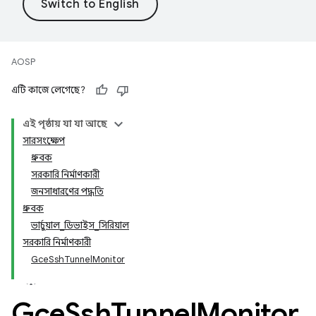
AOSP
এটি কাজে লেগেছে?
এই পৃষ্ঠায় যা যা আছে
সারসংক্ষেপ
ধ্রুবক
সরকারি নির্মাণকারী
জনসাধারণের পদ্ধতি
ধ্রুবক
ভার্চুয়াল_ডিভাইস_সিরিয়াল
সরকারি নির্মাণকারী
GceSshTunnelMonitor
Gce
Ssh
Tunnel
Monitor