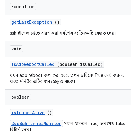
Exception
get
Last
Exception
()
ssh টানেল থ্রেডে ধারণ করা সর্বশেষ ব্যতিক্রমটি ফেরত দেয়।
void
is
Adb
Reboot
Called
(boolean is
Called)
যখন adb reboot কল করা হবে, তখন এটিকে True সেট করুন,
যাতে মনিটর এটির জন্য প্রস্তুত থাকে।
boolean
is
Tunnel
Alive
()
GceSshTunnelMonitor
সচল থাকলে True, অন্যথায় false
রিটার্ন করে।