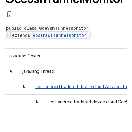
public class GceSshTunnelMonitor
extends
AbstractTunnelMonitor
java.lang.Object
↳
java.lang.Thread
↳
com.android.tradefed.device.cloud.AbstractTunn
↳
com.android.tradefed.device.cloud.GceSs