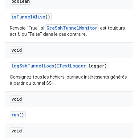
boolean
is
Tunnel
Alive
()
GceSshTunnelMonitor
Renvoie "True" si
est toujours
actif, ou "False" dans le cas contraire.
void
log
Ssh
Tunnel
Logs
(
ITest
Logger
logger)
Consignez tous les fichiers journaux intéressants générés
à partir du tunnel SSH.
void
run
()
void