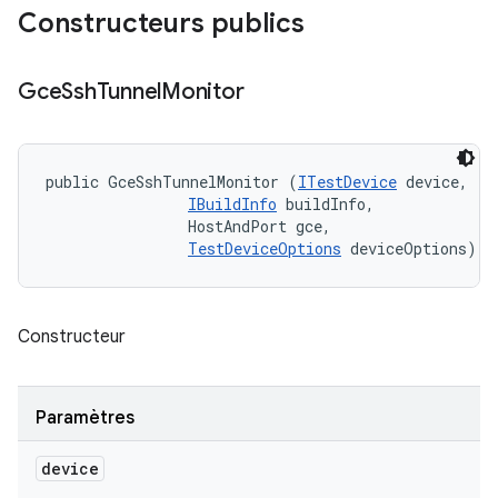
Constructeurs publics
Gce
Ssh
Tunnel
Monitor
public GceSshTunnelMonitor (
ITestDevice
 device, 

IBuildInfo
 buildInfo, 

                HostAndPort gce, 

TestDeviceOptions
 deviceOptions)
Constructeur
Paramètres
device