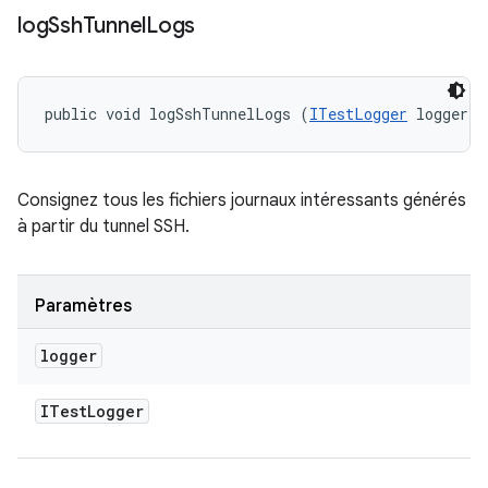
log
Ssh
Tunnel
Logs
public void logSshTunnelLogs (
ITestLogger
 logger)
Consignez tous les fichiers journaux intéressants générés
à partir du tunnel SSH.
Paramètres
logger
ITest
Logger