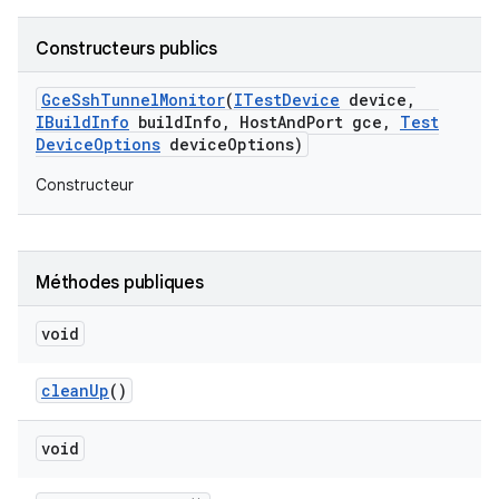
Constructeurs publics
Gce
Ssh
Tunnel
Monitor
(
ITest
Device
device
,
IBuild
Info
build
Info
,
Host
And
Port gce
,
Test
Device
Options
device
Options)
Constructeur
Méthodes publiques
void
clean
Up
()
void