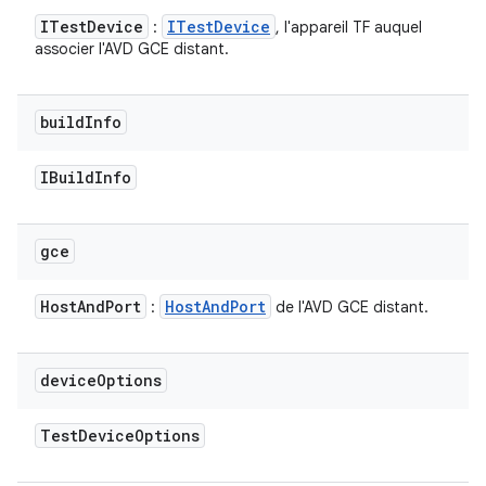
ITest
Device
ITest
Device
:
, l'appareil TF auquel
associer l'AVD GCE distant.
build
Info
IBuild
Info
gce
Host
And
Port
Host
And
Port
:
de l'AVD GCE distant.
device
Options
Test
Device
Options