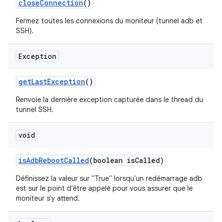
close
Connection
()
Fermez toutes les connexions du moniteur (tunnel adb et
SSH).
Exception
get
Last
Exception
()
Renvoie la dernière exception capturée dans le thread du
tunnel SSH.
void
is
Adb
Reboot
Called
(boolean is
Called)
Définissez la valeur sur "True" lorsqu'un redémarrage adb
est sur le point d'être appelé pour vous assurer que le
moniteur s'y attend.