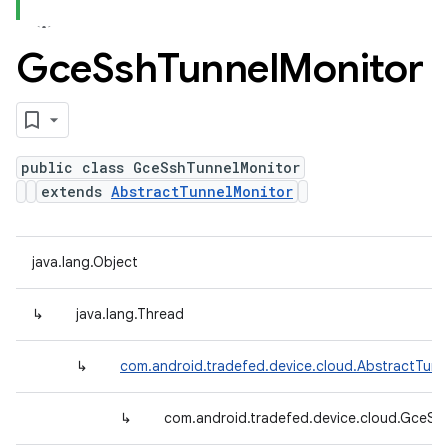
Gce
Ssh
Tunnel
Monitor
public class GceSshTunnelMonitor
extends
AbstractTunnelMonitor
java.lang.Object
↳
java.lang.Thread
↳
com.android.tradefed.device.cloud.AbstractTunn
↳
com.android.tradefed.device.cloud.GceSs