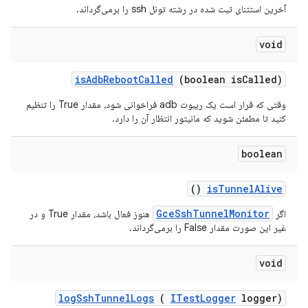
آخرین استثنای ثبت شده در رشته تونل ssh را برمی‌گرداند.
void
is
Adb
Reboot
Called
(boolean is
Called)
وقتی که قرار است یک ریبوت adb فراخوانی شود، مقدار True را تنظیم
کنید تا مطمئن شوید که مانیتور انتظار آن را دارد.
boolean
()
is
Tunnel
Alive
GceSshTunnelMonitor
اگر
هنوز فعال باشد، مقدار True و در
غیر این صورت مقدار False را برمی‌گرداند.
void
log
Ssh
Tunnel
Logs
(
ITest
Logger
logger)