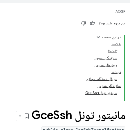
AOSP
این مرور مفید بود؟
در این صفحه
خلاصه
ثابت‌ها
سازندگان عمومی
روش‌های عمومی
ثابت‌ها
سریال_دستگاه_مجازی
سازندگان عمومی
مانیتور تونل GceSsh
مانیتور تونل Gce
Ssh
public class GceSshTunnelMonitor