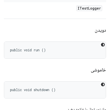
ITest
Logger
دویدن
public void run ()
خاموشی
public void shutdown ()
مانیتور تونل را خاتمه دهید