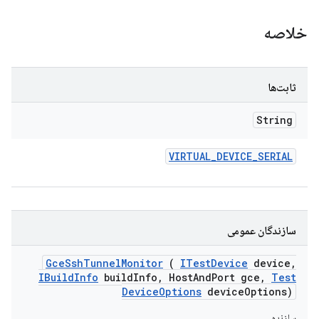
خلاصه
ثابت‌ها
String
VIRTUAL
_
DEVICE
_
SERIAL
سازندگان عمومی
Gce
Ssh
Tunnel
Monitor
(
ITest
Device
device
,
IBuild
Info
build
Info
,
Host
And
Port gce
,
Test
Device
Options
device
Options)
سازنده