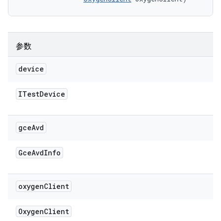
参数
device
ITest
Device
gce
Avd
Gce
Avd
Info
oxygen
Client
Oxygen
Client