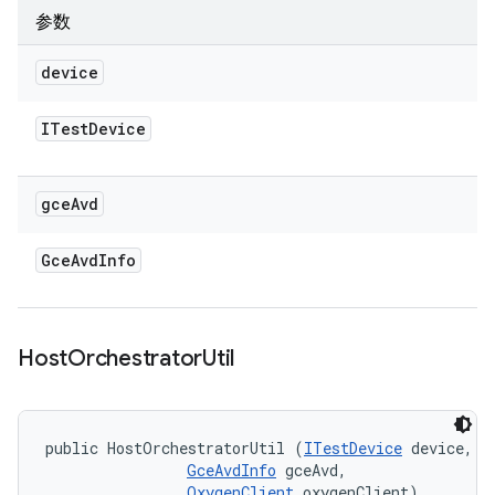
参数
device
ITest
Device
gce
Avd
Gce
Avd
Info
Host
Orchestrator
Util
public HostOrchestratorUtil (
ITestDevice
 device, 

GceAvdInfo
 gceAvd, 

OxygenClient
 oxygenClient)