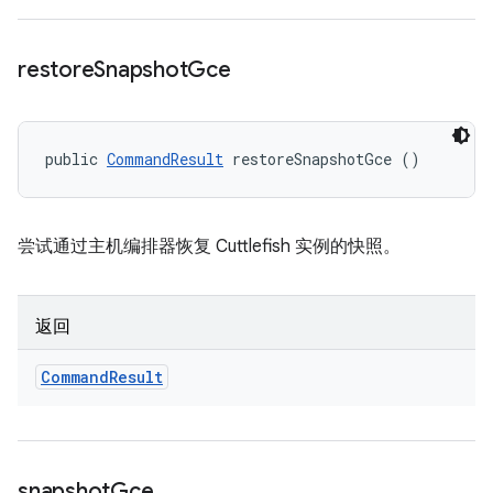
restore
Snapshot
Gce
public 
CommandResult
 restoreSnapshotGce ()
尝试通过主机编排器恢复 Cuttlefish 实例的快照。
返回
Command
Result
snapshot
Gce