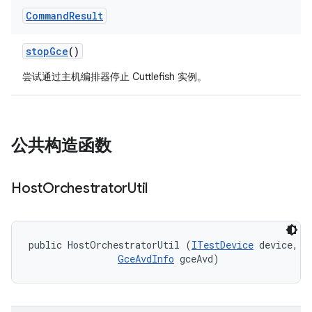
Command
Result
stop
Gce
()
尝试通过主机编排器停止 Cuttlefish 实例。
公共构造函数
Host
Orchestrator
Util
public HostOrchestratorUtil (
ITestDevice
 device, 

GceAvdInfo
 gceAvd)