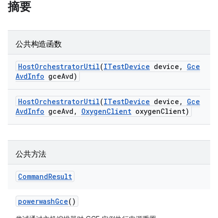
摘要
公共构造函数
Host
Orchestrator
Util
(
ITest
Device
device
,
Gce
Avd
Info
gce
Avd)
Host
Orchestrator
Util
(
ITest
Device
device
,
Gce
Avd
Info
gce
Avd
,
Oxygen
Client
oxygen
Client)
公共方法
Command
Result
powerwash
Gce
()