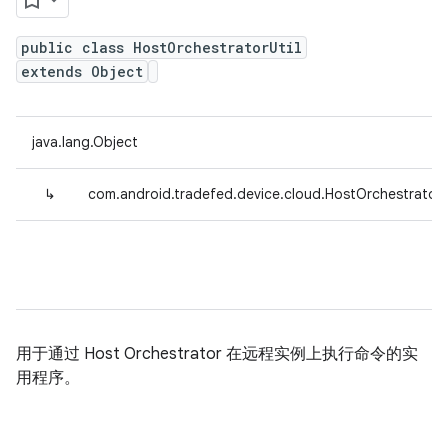
public class HostOrchestratorUtil
extends Object
java.lang.Object
↳
com.android.tradefed.device.cloud.HostOrchestratorU
用于通过 Host Orchestrator 在远程实例上执行命令的实
用程序。