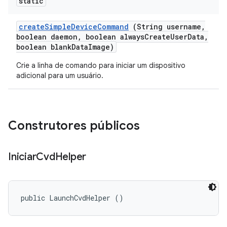
static
create
Simple
Device
Command
(String username
,
boolean daemon
,
boolean always
Create
User
Data
,
boolean blank
Data
Image)
Crie a linha de comando para iniciar um dispositivo
adicional para um usuário.
Construtores públicos
Iniciar
Cvd
Helper
public LaunchCvdHelper ()