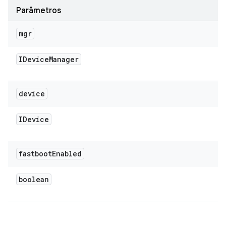
Parâmetros
mgr
IDevice
Manager
device
IDevice
fastboot
Enabled
boolean