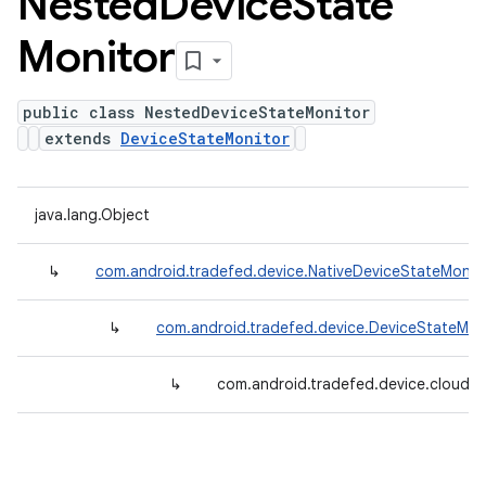
Nested
Device
State
Monitor
public class NestedDeviceStateMonitor
extends
DeviceStateMonitor
java.lang.Object
↳
com.android.tradefed.device.NativeDeviceStateMonit
↳
com.android.tradefed.device.DeviceStateMon
↳
com.android.tradefed.device.cloud.