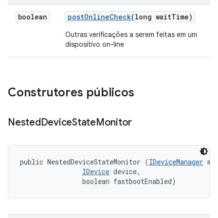
boolean
post
Online
Check
(long wait
Time)
Outras verificações a serem feitas em um
dispositivo on-line
Construtores públicos
Nested
Device
State
Monitor
public NestedDeviceStateMonitor (
IDeviceManager
 mgr
IDevice
 device, 

                boolean fastbootEnabled)