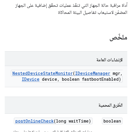
أداة مراقبة حالة الجهاز التي تنفّذ عمليات تحقّق إضافية على الجهاز
المضمّن لاستيعاب تفاصيل البيئة المحاكاة
ملخّص
الإنشاءات العامة
Nested
Device
State
Monitor
(
IDevice
Manager
mgr
,
IDevice
device
,
boolean fastboot
Enabled)
الطُرق المحمية
post
Online
Check
(long wait
Time)
boolean
عمليات التحقّق الإضافية التي يجب إجراؤها على جهاز