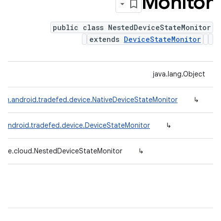
Monitor
public class NestedDeviceStateMonitor
extends
DeviceStateMonitor
java.lang.Object
om.android.tradefed.device.NativeDeviceStateMonitor
↳
.android.tradefed.device.DeviceStateMonitor
↳
vice.cloud.NestedDeviceStateMonitor
↳