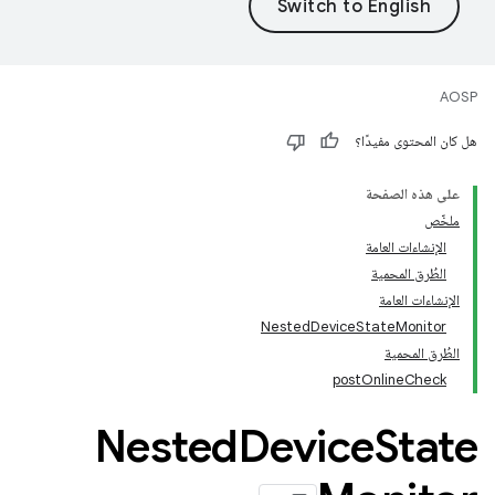
AOSP
هل كان المحتوى مفيدًا؟
على هذه الصفحة
ملخّص
الإنشاءات العامة
الطُرق المحمية
الإنشاءات العامة
NestedDeviceStateMonitor
الطُرق المحمية
postOnlineCheck
Nested
Device
State