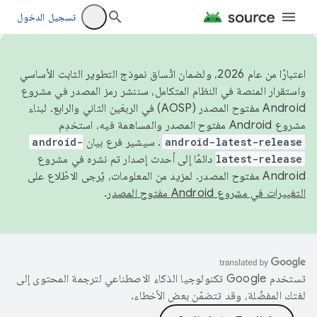
تسجيل الدخول
اعتبارًا من عام 2026، ولضمان اتّساق نموذج التطوير الثابت الأساسي
واستقرار المنصة في النظام المتكامل، سننشر رمز المصدر في مشروع
Android مفتوح المصدر (AOSP) في الربعَين الثاني والرابع. لبناء
مشروع Android مفتوح المصدر والمساهمة فيه، استخدِم
android-latest-release
. سيشير فرع بيان
android-
latest-release
دائمًا إلى أحدث إصدار تم نشره في مشروع
Android مفتوح المصدر. لمزيد من المعلومات، يُرجى الاطّلاع على
التغييرات في مشروع Android مفتوح المصدر
.
تستخدم Google تكنولوجيا الذكاء الاصطناعي لترجمة المحتوى إلى
لغتك المفضّلة، وقد تتضمّن بعض الأخطاء.