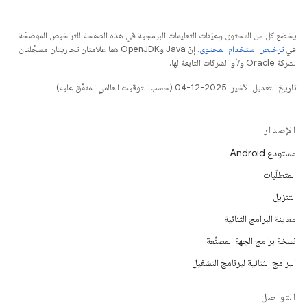
يخضع كل من المحتوى وعيّنات التعليمات البرمجية في هذه الصفحة للتراخيص الموضحّة
في
ترخيص استخدام المحتوى
. إنّ Java وOpenJDK هما علامتان تجاريتان مسجَّلتان
لشركة Oracle و/أو الشركات التابعة لها.
تاريخ التعديل الأخير: 2025-12-04 (حسب التوقيت العالمي المتفَّق عليه)
الإصدار
مستودع Android
المتطلّبات
التنزيل
معاينة البرامج الثنائية
نسخة برامج الجهة المصنِّعة
البرامج الثنائية لبرنامج التشغيل
التواصل