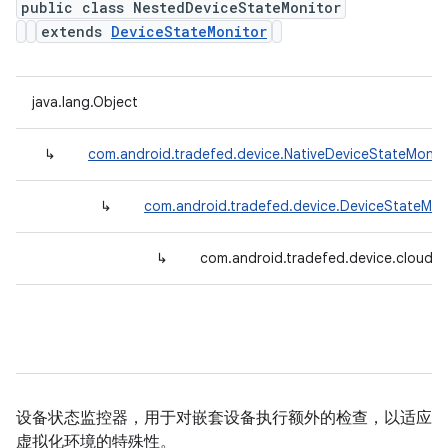
public class NestedDeviceStateMonitor
extends
DeviceStateMonitor
java.lang.Object
↳
com.android.tradefed.device.NativeDeviceStateMonit
↳
com.android.tradefed.device.DeviceStateMon
↳
com.android.tradefed.device.cloud.
设备状态监控器，用于对嵌套设备执行额外的检查，以适应
虚拟化环境的特殊性。