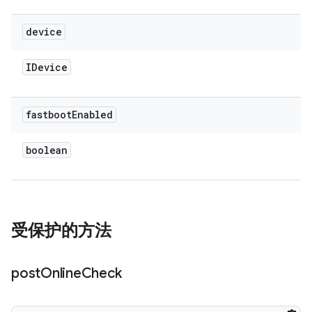
device
IDevice
fastboot
Enabled
boolean
受保护的方法
post
Online
Check