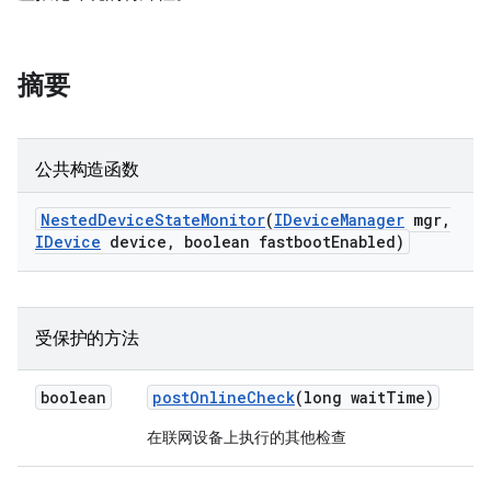
摘要
公共构造函数
Nested
Device
State
Monitor
(
IDevice
Manager
mgr
,
IDevice
device
,
boolean fastboot
Enabled)
受保护的方法
boolean
post
Online
Check
(long wait
Time)
在联网设备上执行的其他检查