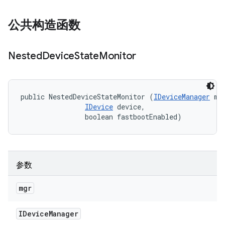
公共构造函数
Nested
Device
State
Monitor
public NestedDeviceStateMonitor (
IDeviceManager
 mgr
IDevice
 device, 

                boolean fastbootEnabled)
参数
mgr
IDevice
Manager