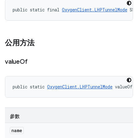
public static final 
OxygenClient.LHPTunnelMode
 SSH
公用方法
value
Of
public static 
OxygenClient.LHPTunnelMode
 valueOf (
參數
name