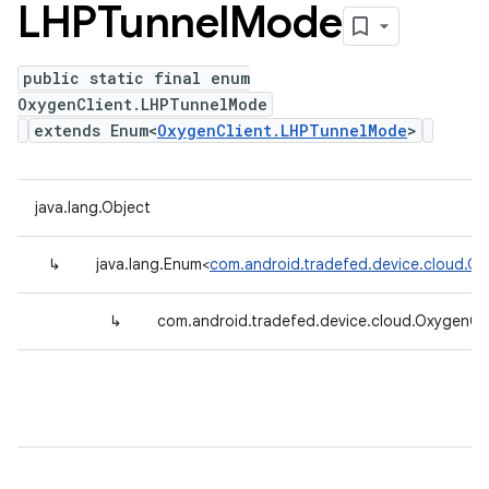
LHPTunnel
Mode
public static final enum
OxygenClient.LHPTunnelMode
extends Enum<
OxygenClient.LHPTunnelMode
>
java.lang.Object
↳
java.lang.Enum<
com.android.tradefed.device.cloud.O
↳
com.android.tradefed.device.cloud.OxygenCl