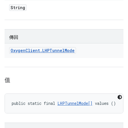
String
傳回
Oxygen
Client
.
LHPTunnel
Mode
值
public static final 
LHPTunnelMode[]
 values ()