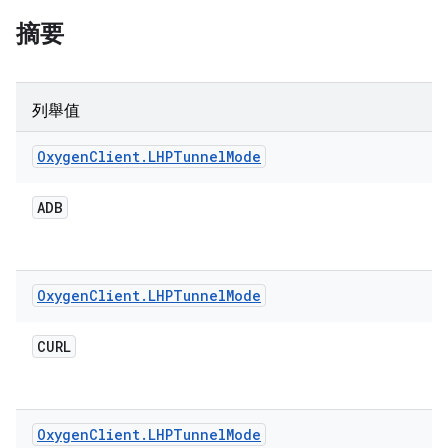
摘要
列舉值
Oxygen
Client
.
LHPTunnel
Mode
ADB
Oxygen
Client
.
LHPTunnel
Mode
CURL
Oxygen
Client
.
LHPTunnel
Mode