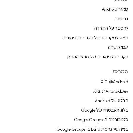
מאגר Android
דרישות
להסבר על ההורדה
תצוגה מקדימה של הקודים הבינאריים
גיבוי קושחה
הקודים הבינאריים של מנהל ההתקן
המרכז
‫‎@Android ב-X
‫‎@AndroidDev ב-X
הבלוג של Android
בלוג האבטחה של Google
פלטפורמה ב-Google Groups
בנייה של גרסת Build ב-Google Groups