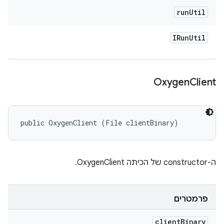
run
Util
IRun
Util
Oxygen
Client
public OxygenClient (File clientBinary)
ה-constructor של הכיתה OxygenClient.
פרמטרים
client
Binary