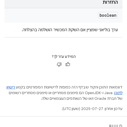
החזרות
boolean
ערך בוליאני שמציין אם השקת המכשיר הושלמה בהצלחה.
המידע עזר לך?
דוגמאות התוכן והקוד שבדף הזה כפופות לרישיונות המפורטים בקטע
רישיון
לתוכן
.‏ Java ו-OpenJDK הם סימנים מסחריים או סימנים מסחריים רשומים
של חברת Oracle ו/או של השותפים העצמאיים שלה.
עדכון אחרון: 2025-07-27 (שעון UTC).
BUILD