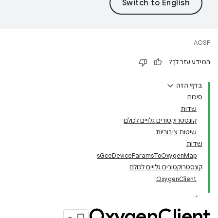
AOSP
המידע עזר לך?
בדף הזה
סיכום
שדות
קונסטרוקטורים גלויים לכולם
שיטות ציבוריות
שדות
sGceDeviceParamsToOxygenMap
קונסטרוקטורים גלויים לכולם
OxygenClient
Oxygen
Client