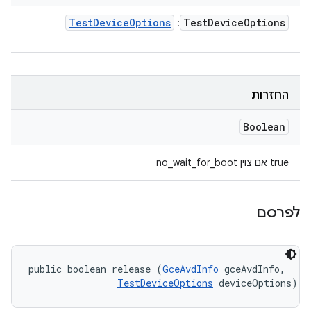
Test
Device
Options
Test
Device
Options
:
החזרות
Boolean
true אם צוין no_wait_for_boot
לפרסם
public boolean release (
GceAvdInfo
 gceAvdInfo, 

TestDeviceOptions
 deviceOptions)