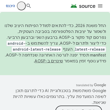
היכנס
החל משנת 2026, כדי להתאים למודל הפיתוח היציב שלנו
ולשמור על יציבות הפלטפורמה בסביבה העסקית,
נפרסם קוד מקור ב-AOSP ברבעון השני וברבעון הרביעי.
כדי ליצור ולתרום ל-AOSP, צריך להשתמש ב-
android-
latest-release
. הענף
android-latest-release
manifest תמיד יפנה לגרסה האחרונה שנדחפה ל-AOSP.
מידע נוסף זמין במאמר
שינויים ב-AOSP
.
‫Google משתמשת בטכנולוגיית AI כדי לתרגם תוכן
לשפה המועדפת עליך. בתרגומים כאלו עשויות להיות
שגיאות.