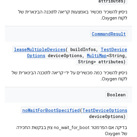
attributes)
ניסיון להשכיר מכשיר באמצעות קריאה לתוכנה הבינארית של
לקוח Oxygen.
Command
Result
lease
Multiple
Devices
(
build
Infos
,
Test
Device
Options
device
Options
,
Multi
Map
<String
,
String> attributes)
ניסיון להשכיר כמה מכשירים על ידי קריאה לתוכנה הבינארית של
לקוח Oxygen.
Boolean
no
Wait
For
Boot
Specified
(
Test
Device
Options
device
Options)
בדיקה אם הפרמטר no_wait_for_boot צוין בבקשת החכירה
של Oxygen