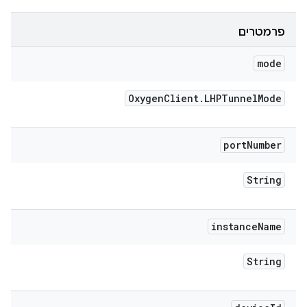
פרמטרים
mode
Oxygen
Client
.
LHPTunnel
Mode
port
Number
String
instance
Name
String