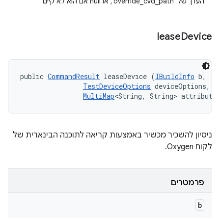
הערך של 'override_cvd_path', או null אם הוא לא קיים
lease
Device
public 
CommandResult
 leaseDevice (
IBuildInfo
 b, 

TestDeviceOptions
 deviceOptions, 

MultiMap
<String, String> attribute
ניסיון להשכיר מכשיר באמצעות קריאה לתוכנה הבינארית של
לקוח Oxygen.
פרמטרים
b