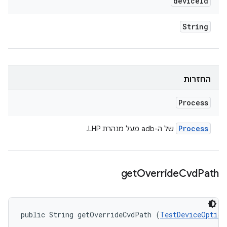
device
Id
String
החזרות
Process
Process
של ה-adb מעל מנהרת LHP.
get
Override
Cvd
Path
public String getOverrideCvdPath (
TestDeviceOption