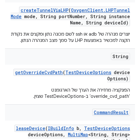
create
Tunnel
Via
LHP
(
Oxygen
Client
.
LHPTunnel
Mode
mode
,
String port
Number
,
String instance
Name
,
String device
Id)
יוצרים מנהרה של adb או ssh לשם מכונה נתון ומקצים את נקודת
הקצה למכשיר באמצעות LHP על סמך מצב המנהרה הנתון.
String
get
Override
Cvd
Path
(
Test
Device
Options
device
Options)
הפונקציה מחזירה את הערך של הארגומנט
'override_cvd_path' ב-TestDeviceOptions שצוין.
Command
Result
lease
Device
(
IBuild
Info
b
,
Test
Device
Options
device
Options
,
Multi
Map
<String
,
String>