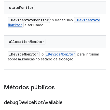
state
Monitor
IDevice
State
Monitor
IDevice
State
: o mecanismo
Monitor
a ser usado
allocation
Monitor
IDevice
Monitor
IDevice
Monitor
: o
para informar
sobre mudanças no estado de alocação.
Métodos públicos
debug
Device
Not
Available