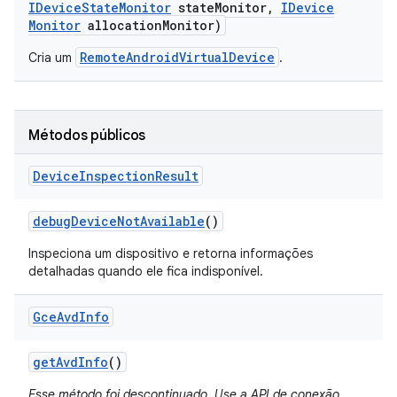
IDevice
State
Monitor
state
Monitor
,
IDevice
Monitor
allocation
Monitor)
RemoteAndroidVirtualDevice
Cria um
.
Métodos públicos
Device
Inspection
Result
debug
Device
Not
Available
()
Inspeciona um dispositivo e retorna informações
detalhadas quando ele fica indisponível.
Gce
Avd
Info
get
Avd
Info
()
Esse método foi descontinuado. Use a API de conexão