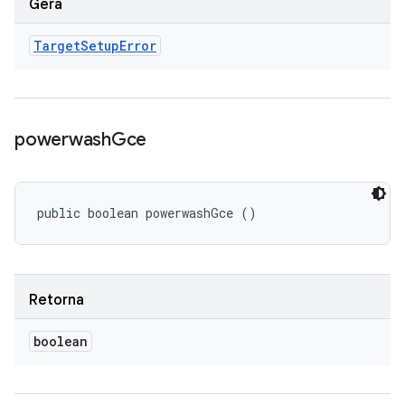
Gera
Target
Setup
Error
powerwash
Gce
public boolean powerwashGce ()
Retorna
boolean