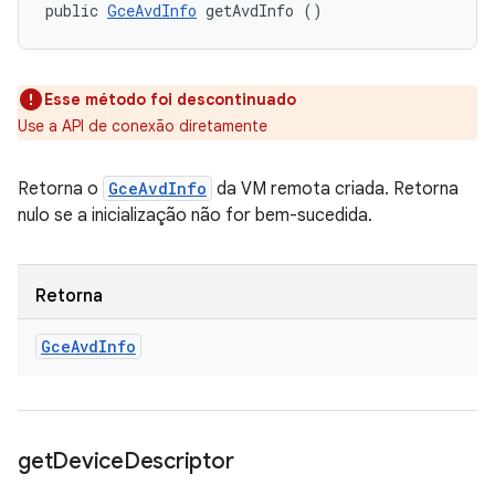
public 
GceAvdInfo
 getAvdInfo ()
Esse método foi descontinuado
Use a API de conexão diretamente
Retorna o
GceAvdInfo
da VM remota criada. Retorna
nulo se a inicialização não for bem-sucedida.
Retorna
Gce
Avd
Info
get
Device
Descriptor