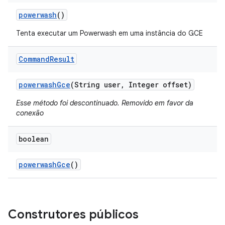
powerwash
()
Tenta executar um Powerwash em uma instância do GCE
Command
Result
powerwash
Gce
(String user
,
Integer offset)
Esse método foi descontinuado. Removido em favor da
conexão
boolean
powerwash
Gce
()
Construtores públicos