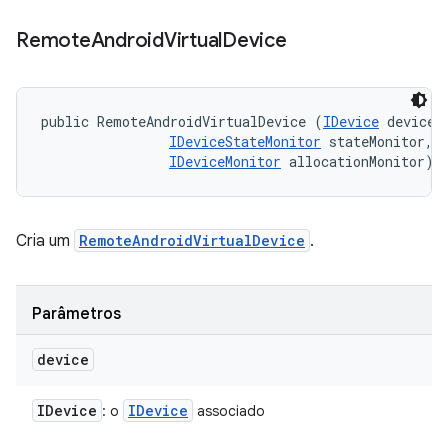
Remote
Android
Virtual
Device
public RemoteAndroidVirtualDevice (
IDevice
 device, 
IDeviceStateMonitor
 stateMonitor, 

IDeviceMonitor
 allocationMonitor)
Cria um
RemoteAndroidVirtualDevice
.
Parâmetros
device
IDevice
IDevice
: o
associado