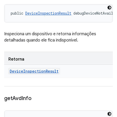
public 
DeviceInspectionResult
 debugDeviceNotAvaila
Inspeciona um dispositivo e retorna informações
detalhadas quando ele fica indisponível.
Retorna
Device
Inspection
Result
get
Avd
Info