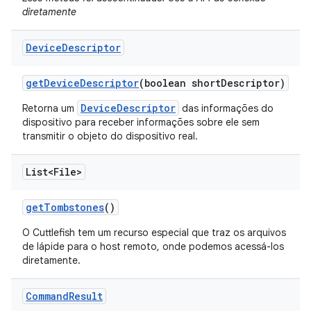
diretamente
Device
Descriptor
get
Device
Descriptor
(boolean short
Descriptor)
DeviceDescriptor
Retorna um
das informações do
dispositivo para receber informações sobre ele sem
transmitir o objeto do dispositivo real.
List<File>
get
Tombstones
()
O Cuttlefish tem um recurso especial que traz os arquivos
de lápide para o host remoto, onde podemos acessá-los
diretamente.
Command
Result