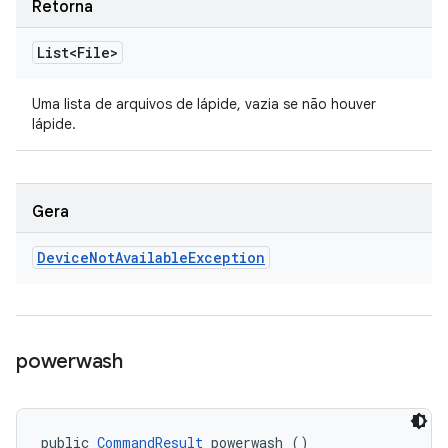
Retorna
List<File>
Uma lista de arquivos de lápide, vazia se não houver
lápide.
Gera
Device
Not
Available
Exception
powerwash
public 
CommandResult
 powerwash ()