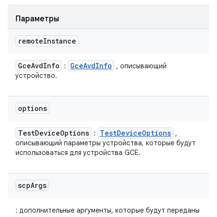
Параметры
remote
Instance
Gce
Avd
Info
Gce
Avd
Info
:
, описывающий
устройство.
options
Test
Device
Options
Test
Device
Options
:
,
описывающий параметры устройства, которые будут
использоваться для устройства GCE.
scp
Args
: дополнительные аргументы, которые будут переданы