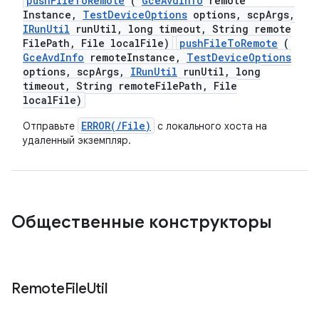
push
File
To
Remote
(
Gce
Avd
Info
remote
Instance
,
Test
Device
Options
options
,
scp
Args
,
IRun
Util
run
Util
,
long timeout
,
String remote
File
Path
,
File local
File)
pushFileToRemote
(
GceAvdInfo
remoteInstance,
TestDeviceOptions
options, scpArgs,
IRunUtil
runUtil, long
timeout, String remoteFilePath, File
localFile)
ERROR(/File)
Отправьте
с локального хоста на
удаленный экземпляр.
Общественные конструкторы
Remote
File
Util