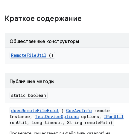
Краткое содержание
Общественные конструкторы
Remote
File
Util
()
Публичные методы
static boolean
does
Remote
File
Exist
(
Gce
Avd
Info
remote
Instance
,
Test
Device
Options
options
,
IRun
Util
run
Util
,
long timeout
,
String remote
Path)
Проверьте, существует ли файл (или каталог) на