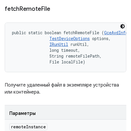
fetch
Remote
File
public static boolean fetchRemoteFile (
GceAvdInfo
 
TestDeviceOptions
 options, 

IRunUtil
 runUtil, 

                long timeout, 

                String remoteFilePath, 

                File localFile)
Получите удаленный файл в экземпляре устройства
или контейнера.
Параметры
remote
Instance