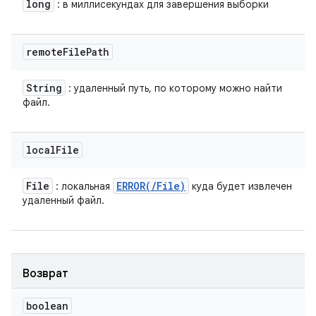
long
: в миллисекундах для завершения выборки
remote
File
Path
String
: удаленный путь, по которому можно найти
файл.
local
File
File
ERROR(
/
File)
: локальная
куда будет извлечен
удаленный файл.
Возврат
boolean