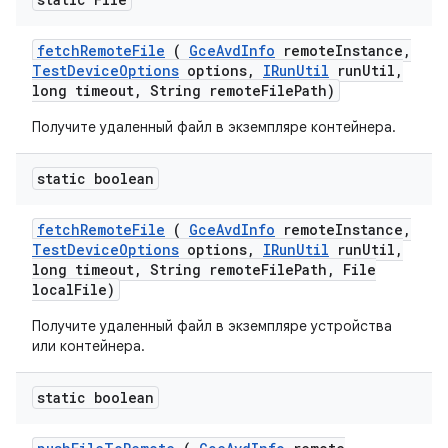
fetch
Remote
File
(
Gce
Avd
Info
remote
Instance
,
Test
Device
Options
options
,
IRun
Util
run
Util
,
long timeout
,
String remote
File
Path)
Получите удаленный файл в экземпляре контейнера.
static boolean
fetch
Remote
File
(
Gce
Avd
Info
remote
Instance
,
Test
Device
Options
options
,
IRun
Util
run
Util
,
long timeout
,
String remote
File
Path
,
File
local
File)
Получите удаленный файл в экземпляре устройства
или контейнера.
static boolean