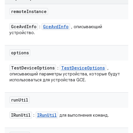
remote
Instance
Gce
Avd
Info
Gce
Avd
Info
:
, описывающий
устройство.
options
Test
Device
Options
Test
Device
Options
:
,
описывающий параметры устройства, которые будут
использоваться для устройства GCE.
run
Util
IRun
Util
IRun
Util
:
для выполнения команд.