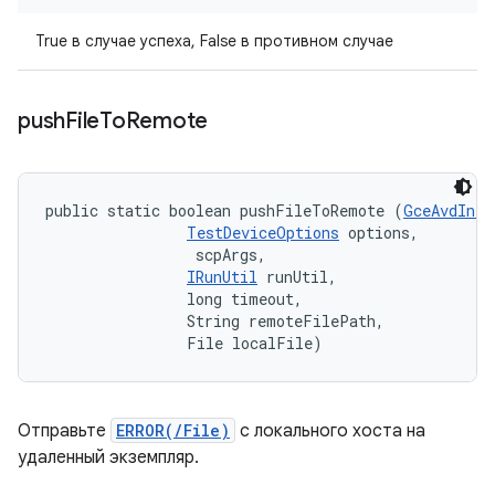
True в случае успеха, False в противном случае
push
File
To
Remote
public static boolean pushFileToRemote (
GceAvdInfo
TestDeviceOptions
 options, 

 scpArgs, 

IRunUtil
 runUtil, 

                long timeout, 

                String remoteFilePath, 

                File localFile)
Отправьте
ERROR(/File)
с локального хоста на
удаленный экземпляр.