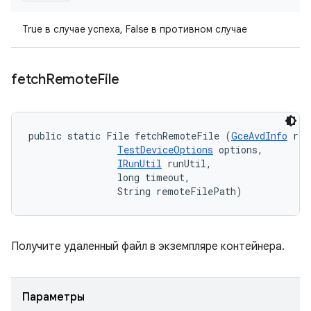
True в случае успеха, False в противном случае
fetch
Remote
File
public static File fetchRemoteFile (
GceAvdInfo
 rem
TestDeviceOptions
 options, 

IRunUtil
 runUtil, 

                long timeout, 

                String remoteFilePath)
Получите удаленный файл в экземпляре контейнера.
Параметры