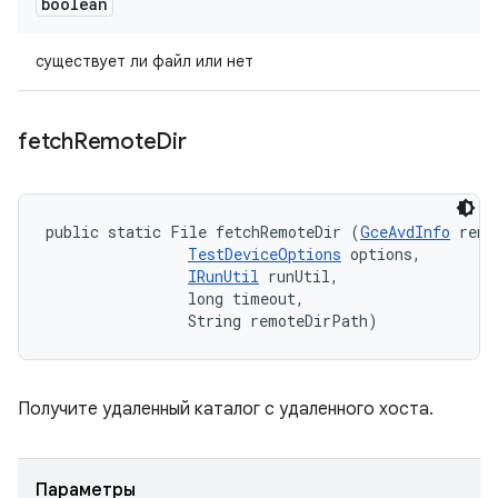
boolean
существует ли файл или нет
fetch
Remote
Dir
public static File fetchRemoteDir (
GceAvdInfo
 remo
TestDeviceOptions
 options, 

IRunUtil
 runUtil, 

                long timeout, 

                String remoteDirPath)
Получите удаленный каталог с удаленного хоста.
Параметры