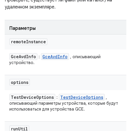
Проверьте, существует ли файл (или каталог) на
удаленном экземпляре.
Параметры
remote
Instance
Gce
Avd
Info
Gce
Avd
Info
:
, описывающий
устройство.
options
Test
Device
Options
Test
Device
Options
:
,
описывающий параметры устройства, которые будут
использоваться для устройства GCE.
run
Util