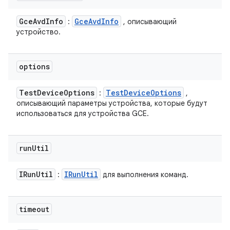
Gce
Avd
Info
Gce
Avd
Info
:
, описывающий
устройство.
options
Test
Device
Options
Test
Device
Options
:
,
описывающий параметры устройства, которые будут
использоваться для устройства GCE.
run
Util
IRun
Util
IRun
Util
:
для выполнения команд.
timeout