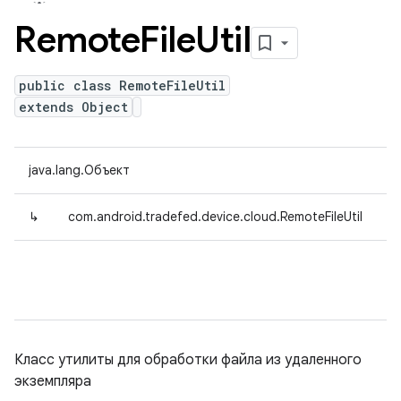
Remote
File
Util
public class RemoteFileUtil
extends Object
java.lang.Объект
↳
com.android.tradefed.device.cloud.RemoteFileUtil
Класс утилиты для обработки файла из удаленного
экземпляра