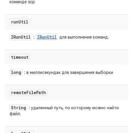
команде scp
run
Util
IRun
Util
IRun
Util
:
для выполнения команд.
timeout
long
: в миллисекундах для завершения выборки
remote
File
Path
String
: удаленный путь, по которому можно найти
файл.