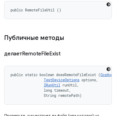
public RemoteFileUtil ()
Публичные методы
делаетRemote
File
Exist
public static boolean doesRemoteFileExist (
GceAvdI
TestDeviceOptions
 options, 

IRunUtil
 runUtil, 

                long timeout, 

                String remotePath)