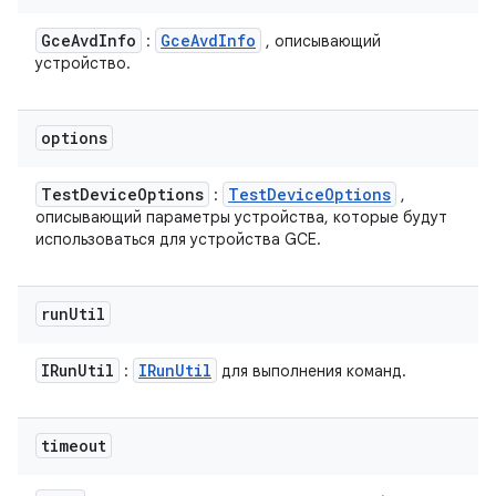
Gce
Avd
Info
Gce
Avd
Info
:
, описывающий
устройство.
options
Test
Device
Options
Test
Device
Options
:
,
описывающий параметры устройства, которые будут
использоваться для устройства GCE.
run
Util
IRun
Util
IRun
Util
:
для выполнения команд.
timeout