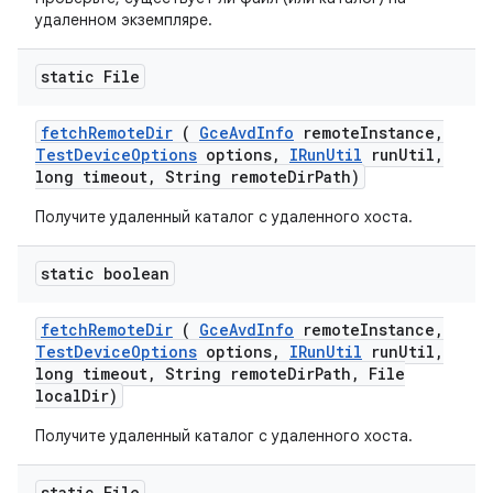
удаленном экземпляре.
static File
fetch
Remote
Dir
(
Gce
Avd
Info
remote
Instance
,
Test
Device
Options
options
,
IRun
Util
run
Util
,
long timeout
,
String remote
Dir
Path)
Получите удаленный каталог с удаленного хоста.
static boolean
fetch
Remote
Dir
(
Gce
Avd
Info
remote
Instance
,
Test
Device
Options
options
,
IRun
Util
run
Util
,
long timeout
,
String remote
Dir
Path
,
File
local
Dir)
Получите удаленный каталог с удаленного хоста.
static File