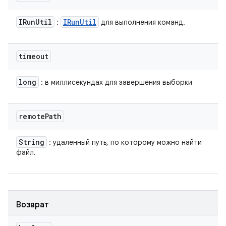
IRun
Util
IRun
Util
:
для выполнения команд.
timeout
long
: в миллисекундах для завершения выборки
remote
Path
String
: удаленный путь, по которому можно найти
файл.
Возврат