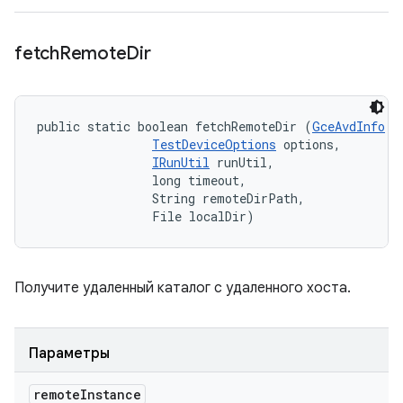
fetch
Remote
Dir
public static boolean fetchRemoteDir (
GceAvdInfo
 r
TestDeviceOptions
 options, 

IRunUtil
 runUtil, 

                long timeout, 

                String remoteDirPath, 

                File localDir)
Получите удаленный каталог с удаленного хоста.
Параметры
remote
Instance