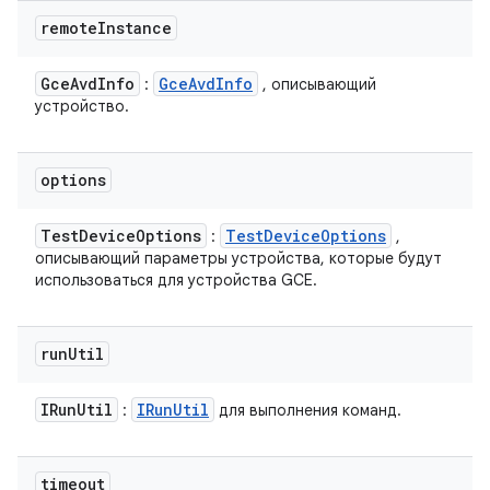
remote
Instance
Gce
Avd
Info
Gce
Avd
Info
:
, описывающий
устройство.
options
Test
Device
Options
Test
Device
Options
:
,
описывающий параметры устройства, которые будут
использоваться для устройства GCE.
run
Util
IRun
Util
IRun
Util
:
для выполнения команд.
timeout