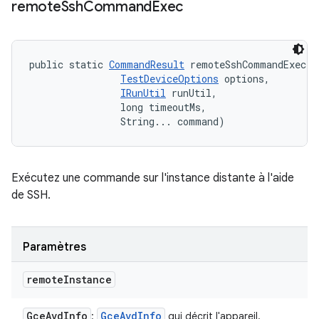
remote
Ssh
Command
Exec
public static 
CommandResult
 remoteSshCommandExec (
TestDeviceOptions
 options, 

IRunUtil
 runUtil, 

                long timeoutMs, 

                String... command)
Exécutez une commande sur l'instance distante à l'aide
de SSH.
Paramètres
remote
Instance
Gce
Avd
Info
Gce
Avd
Info
:
qui décrit l'appareil.