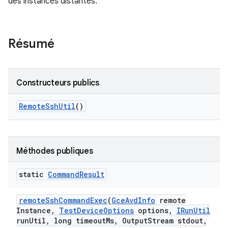
des instances distantes.
Résumé
Constructeurs publics
Remote
Ssh
Util
()
Méthodes publiques
static
Command
Result
remote
Ssh
Command
Exec
(
Gce
Avd
Info
remote
Instance
,
Test
Device
Options
options
,
IRun
Util
run
Util
,
long timeout
Ms
,
Output
Stream stdout
,