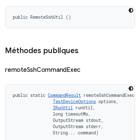
public RemoteSshUtil ()
Méthodes publiques
remote
Ssh
Command
Exec
public static 
CommandResult
 remoteSshCommandExec (
TestDeviceOptions
 options, 

IRunUtil
 runUtil, 

                long timeoutMs, 

                OutputStream stdout, 

                OutputStream stderr, 

                String... command)