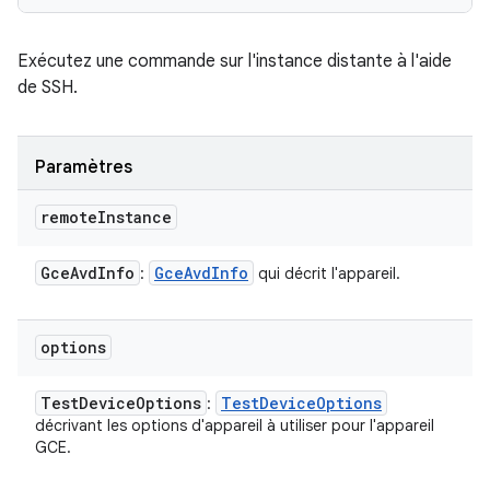
Exécutez une commande sur l'instance distante à l'aide
de SSH.
Paramètres
remote
Instance
Gce
Avd
Info
Gce
Avd
Info
:
qui décrit l'appareil.
options
Test
Device
Options
Test
Device
Options
:
décrivant les options d'appareil à utiliser pour l'appareil
GCE.