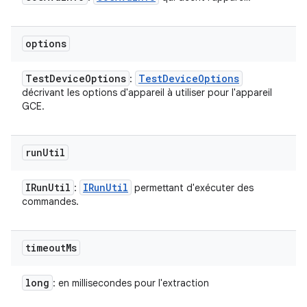
options
Test
Device
Options
Test
Device
Options
:
décrivant les options d'appareil à utiliser pour l'appareil
GCE.
run
Util
IRun
Util
IRun
Util
:
permettant d'exécuter des
commandes.
timeout
Ms
long
: en millisecondes pour l'extraction