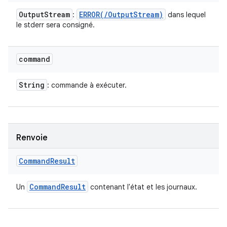
Output
Stream
ERROR(
/
Output
Stream)
:
dans lequel
le stderr sera consigné.
command
String
: commande à exécuter.
Renvoie
Command
Result
Command
Result
Un
contenant l'état et les journaux.