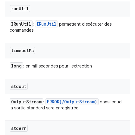
run
Util
IRun
Util
IRun
Util
:
permettant d'exécuter des
commandes.
timeout
Ms
long
: en millisecondes pour l'extraction
stdout
Output
Stream
ERROR(
/
Output
Stream)
:
dans lequel
la sortie standard sera enregistrée.
stderr