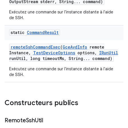
Output
Stream stderr
,
String
.
.
.
command)
Exécutez une commande sur l'instance distante à l'aide
de SSH.
static
Command
Result
remote
Ssh
Command
Exec
(
Gce
Avd
Info
remote
Instance
,
Test
Device
Options
options
,
IRun
Util
run
Util
,
long timeout
Ms
,
String
.
.
.
command)
Exécutez une commande sur l'instance distante à l'aide
de SSH.
Constructeurs publics
Remote
Ssh
Util