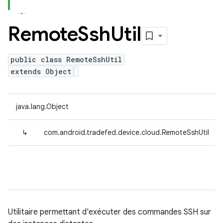
Remote
Ssh
Util
public class RemoteSshUtil
extends Object
java.lang.Object
↳
com.android.tradefed.device.cloud.RemoteSshUtil
Utilitaire permettant d'exécuter des commandes SSH sur