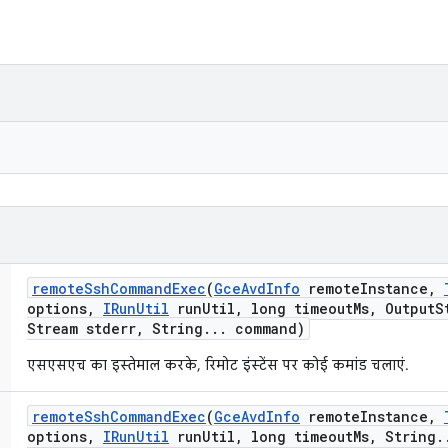
remote
Ssh
Command
Exec
(
Gce
Avd
Info
remote
Instance
,
options
,
IRun
Util
run
Util
,
long timeout
Ms
,
Output
S
Stream stderr
,
String
.
.
.
command)
एसएसएच का इस्तेमाल करके, रिमोट इंस्टेंस पर कोई कमांड चलाएं.
remote
Ssh
Command
Exec
(
Gce
Avd
Info
remote
Instance
,
options
,
IRun
Util
run
Util
,
long timeout
Ms
,
String
.