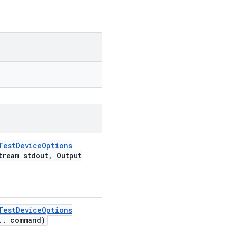
Test
Device
Options
tream stdout
,
Output
Test
Device
Options
.
.
command)