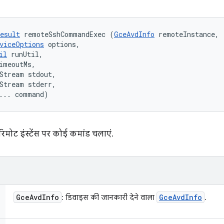
esult
 remoteSshCommandExec (
GceAvdInfo
 remoteInstance, 

viceOptions
 options, 

il
 runUtil, 

imeoutMs, 

Stream stdout, 

Stream stderr, 

... command)
मोट इंस्टेंस पर कोई कमांड चलाएं.
Gce
Avd
Info
Gce
Avd
Info
: डिवाइस की जानकारी देने वाला
.