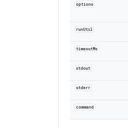
options
run
Util
timeout
Ms
stdout
stderr
command