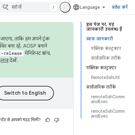
/
प्रवेश करें
इस पेज पर, यह
जानकारी उपलब्ध है
जाएगा, ताकि हम अपने ट्रंक
खास जानकारी
स्थिर बना रहे. AOSP बनाने
पब्लिक कंस्ट्रक्टर
t-release
मेनिफ़ेस्ट ब्रांच,
सार्वजनिक तरीके
दलाव
देखें.
पब्लिक कंस्ट्रक्टर
RemoteSshUtil
सार्वजनिक तरीके
remoteSshComm
andExec
remoteSshComm
andExec
न्टेंट से आपको मदद मिली?