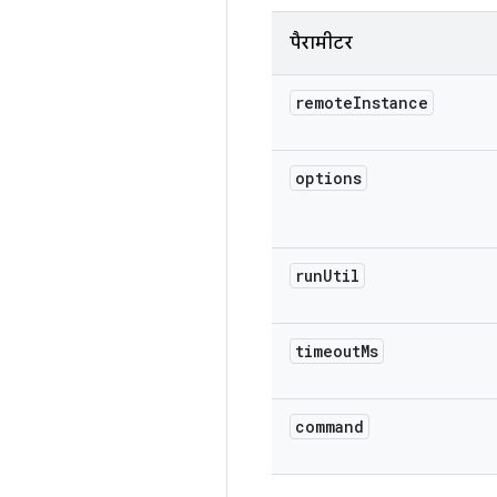
पैरामीटर
remote
Instance
options
run
Util
timeout
Ms
command