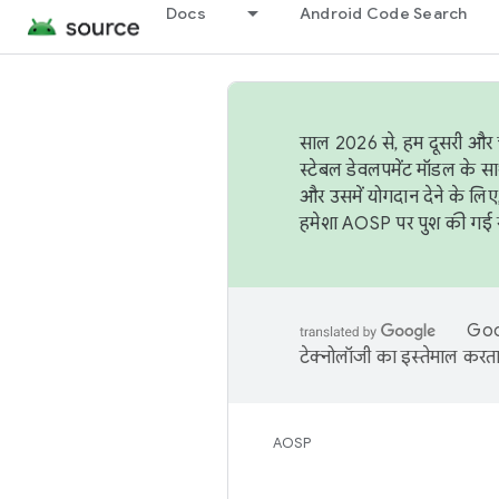
Docs
Android Code Search
साल 2026 से, हम दूसरी और च
स्टेबल डेवलपमेंट मॉडल के सा
और उसमें योगदान देने के लिए
हमेशा AOSP पर पुश की गई सब
Goog
टेक्नोलॉजी का इस्तेमाल करता 
AOSP