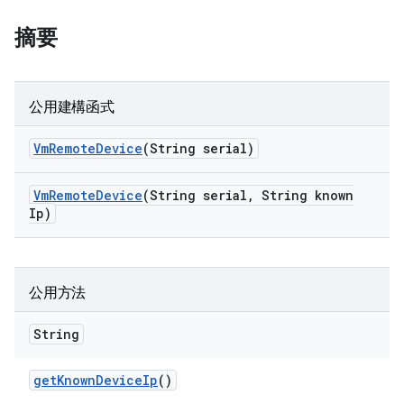
摘要
公用建構函式
Vm
Remote
Device
(String serial)
Vm
Remote
Device
(String serial
,
String known
Ip)
公用方法
String
get
Known
Device
Ip
()