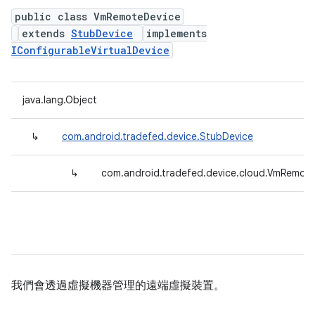
public class VmRemoteDevice
extends
StubDevice
implements
IConfigurableVirtualDevice
java.lang.Object
↳
com.android.tradefed.device.StubDevice
↳
com.android.tradefed.device.cloud.VmRemot
我們會透過虛擬機器管理的遠端虛擬裝置。