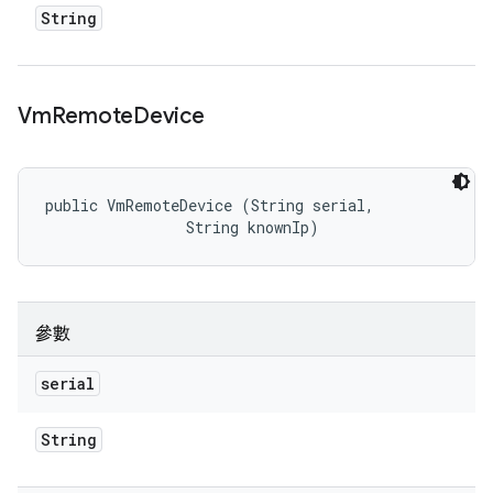
String
Vm
Remote
Device
public VmRemoteDevice (String serial, 

                String knownIp)
參數
serial
String