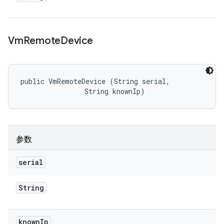
Vm
Remote
Device
public VmRemoteDevice (String serial, 

                String knownIp)
参数
serial
String
known
Ip