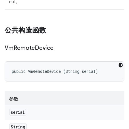
null。
公共构造函数
Vm
Remote
Device
public VmRemoteDevice (String serial)
参数
serial
String