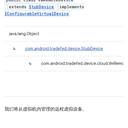
extends
StubDevice
implements
IConfigurableVirtualDevice
java.lang.Object
↳
com.android.tradefed.device.StubDevice
↳
com.android.tradefed.device.cloud.VmRemot
我们将从虚拟机内管理的远程虚拟设备。