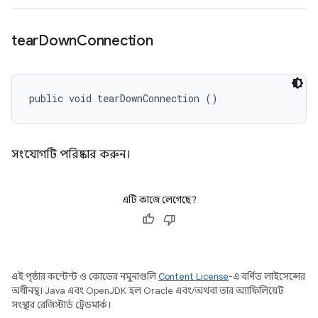
tear
Down
Connection
public void tearDownConnection ()
সংযোগটি পরিষ্কার করুন।
এটি কাজে লেগেছে?
এই পৃষ্ঠার কন্টেন্ট ও কোডের নমুনাগুলি
Content License
-এ বর্ণিত লাইসেন্সের
অধীনস্থ। Java এবং OpenJDK হল Oracle এবং/অথবা তার অ্যাফিলিয়েট
সংস্থার রেজিস্টার্ড ট্রেডমার্ক।