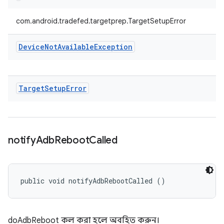
com.android.tradefed.targetprep.TargetSetupError
Device
Not
Available
Exception
Target
Setup
Error
notify
Adb
Reboot
Called
public void notifyAdbRebootCalled ()
doAdbReboot কল করা হলে অবহিত করুন।