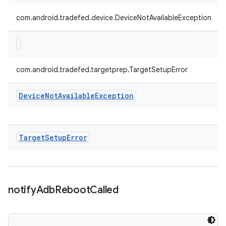
com.android.tradefed.device.DeviceNotAvailableException
com.android.tradefed.targetprep.TargetSetupError
Device
Not
Available
Exception
Target
Setup
Error
notify
Adb
Reboot
Called