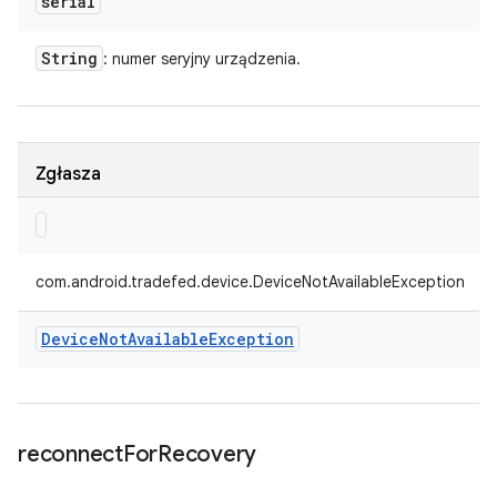
serial
String
: numer seryjny urządzenia.
Zgłasza
com.android.tradefed.device.DeviceNotAvailableException
Device
Not
Available
Exception
reconnect
For
Recovery