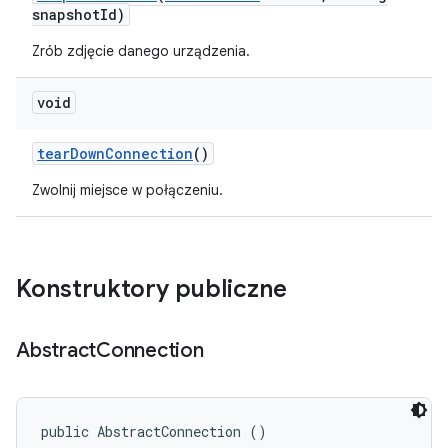
snapshot
Id)
Zrób zdjęcie danego urządzenia.
void
tear
Down
Connection
()
Zwolnij miejsce w połączeniu.
Konstruktory publiczne
Abstract
Connection
public AbstractConnection ()