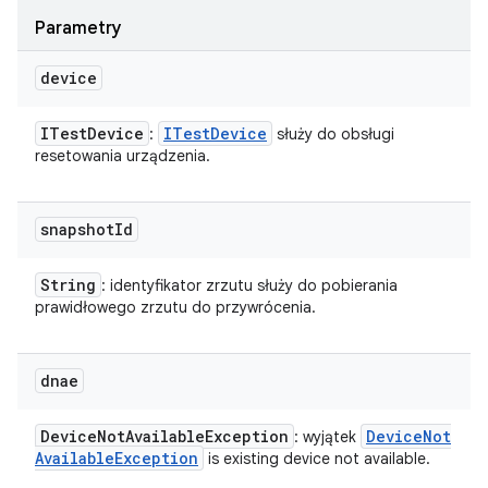
Parametry
device
ITest
Device
ITest
Device
:
służy do obsługi
resetowania urządzenia.
snapshot
Id
String
: identyfikator zrzutu służy do pobierania
prawidłowego zrzutu do przywrócenia.
dnae
Device
Not
Available
Exception
Device
Not
: wyjątek
Available
Exception
is existing device not available.