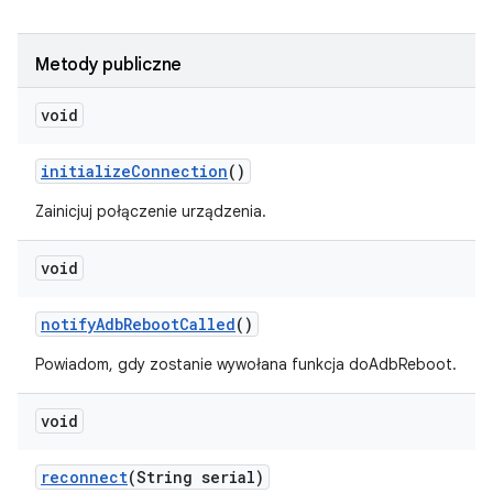
Metody publiczne
void
initialize
Connection
()
Zainicjuj połączenie urządzenia.
void
notify
Adb
Reboot
Called
()
Powiadom, gdy zostanie wywołana funkcja doAdbReboot.
void
reconnect
(String serial)