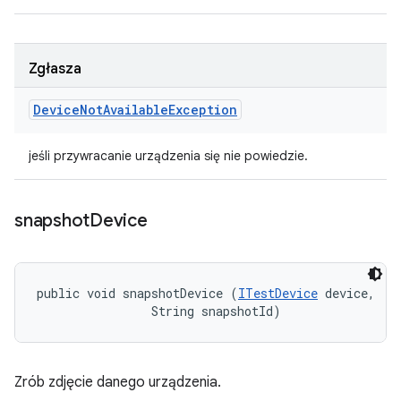
Zgłasza
Device
Not
Available
Exception
jeśli przywracanie urządzenia się nie powiedzie.
snapshot
Device
public void snapshotDevice (
ITestDevice
 device, 

                String snapshotId)
Zrób zdjęcie danego urządzenia.