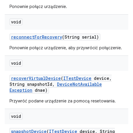
Ponownie połącz urządzenie.
void
reconnect
For
Recovery
(String serial)
Ponownie połącz urządzenie, aby przywrócić połączenie.
void
recover
Virtual
Device
(
ITest
Device
device
,
String snapshot
Id
,
Device
Not
Available
Exception
dnae)
Przywróć podane urządzenie za pomocą resetowania.
void
snapshot
Device
(
ITest
Device
device
,
String