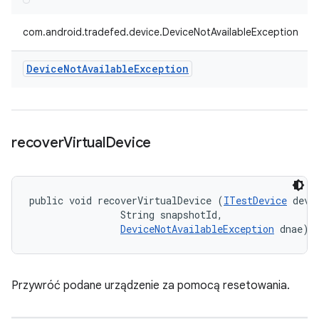
com.android.tradefed.device.DeviceNotAvailableException
Device
Not
Available
Exception
recover
Virtual
Device
public void recoverVirtualDevice (
ITestDevice
 devic
                String snapshotId, 

DeviceNotAvailableException
 dnae)
Przywróć podane urządzenie za pomocą resetowania.