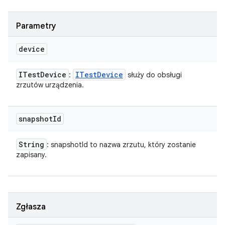
Parametry
device
ITest
Device
ITest
Device
:
służy do obsługi
zrzutów urządzenia.
snapshot
Id
String
: snapshotId to nazwa zrzutu, który zostanie
zapisany.
Zgłasza