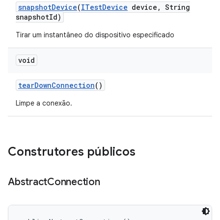
snapshot
Device
(
ITest
Device
device
,
String
snapshot
Id)
Tirar um instantâneo do dispositivo especificado
void
tear
Down
Connection
()
Limpe a conexão.
Construtores públicos
Abstract
Connection