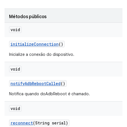
Métodos públicos
void
initialize
Connection
()
Inicialize a conexão do dispositivo.
void
notify
Adb
Reboot
Called
()
Notifica quando doAdbReboot é chamado.
void
reconnect
(String serial)