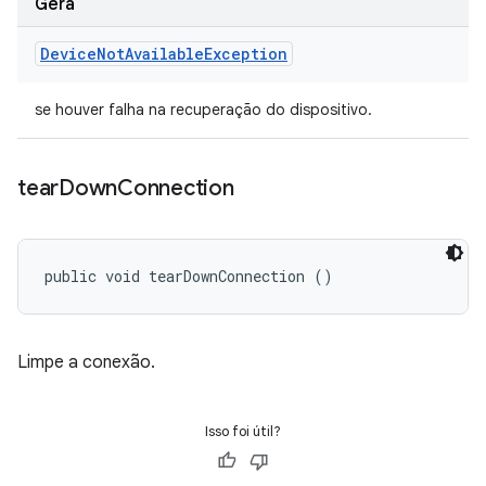
Gera
Device
Not
Available
Exception
se houver falha na recuperação do dispositivo.
tear
Down
Connection
public void tearDownConnection ()
Limpe a conexão.
Isso foi útil?