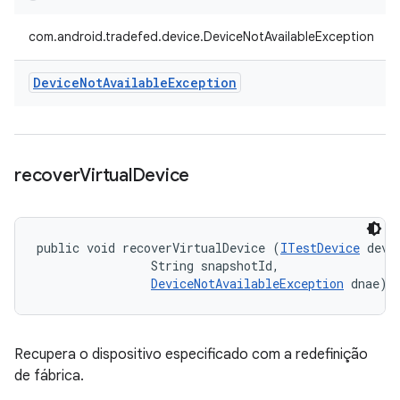
com.android.tradefed.device.DeviceNotAvailableException
Device
Not
Available
Exception
recover
Virtual
Device
public void recoverVirtualDevice (
ITestDevice
 devic
                String snapshotId, 

DeviceNotAvailableException
 dnae)
Recupera o dispositivo especificado com a redefinição
de fábrica.