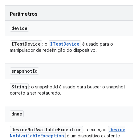
Parâmetros
device
ITest
Device
ITest
Device
: o
é usado para o
manipulador de redefinição do dispositivo.
snapshot
Id
String
: o snapshotId é usado para buscar o snapshot
correto a ser restaurado.
dnae
Device
Not
Available
Exception
Device
: a exceção
Not
Available
Exception
é um dispositivo existente