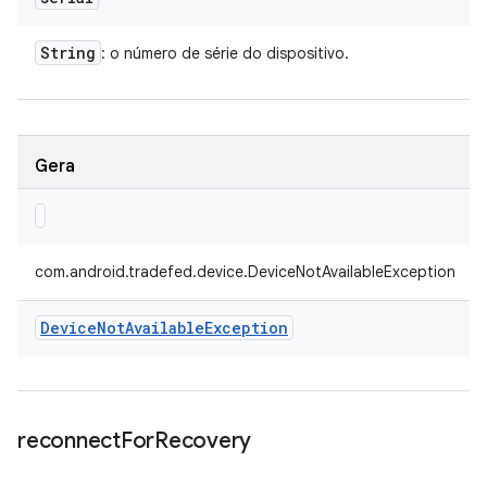
String
: o número de série do dispositivo.
Gera
com.android.tradefed.device.DeviceNotAvailableException
Device
Not
Available
Exception
reconnect
For
Recovery