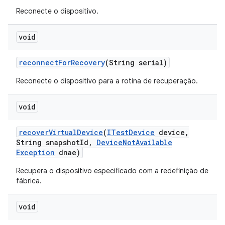
Reconecte o dispositivo.
void
reconnect
For
Recovery
(String serial)
Reconecte o dispositivo para a rotina de recuperação.
void
recover
Virtual
Device
(
ITest
Device
device
,
String snapshot
Id
,
Device
Not
Available
Exception
dnae)
Recupera o dispositivo especificado com a redefinição de
fábrica.
void