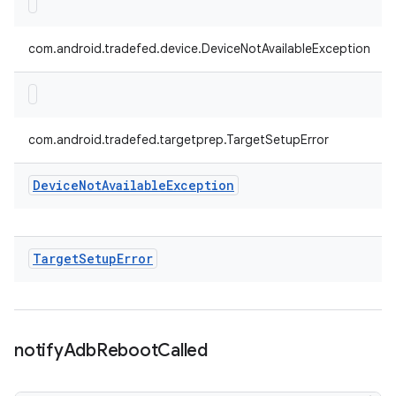
com.android.tradefed.device.DeviceNotAvailableException
com.android.tradefed.targetprep.TargetSetupError
Device
Not
Available
Exception
Target
Setup
Error
notify
Adb
Reboot
Called