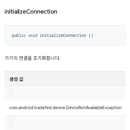
initialize
Connection
public void initializeConnection ()
기기의 연결을 초기화합니다.
생성 값
com.android.tradefed.device.DeviceNotAvailableException