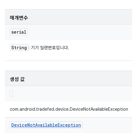
매개변수
serial
String
: 기기 일련번호입니다.
생성 값
com.android.tradefed.device.DeviceNotAvailableException
Device
Not
Available
Exception