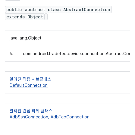
public abstract class AbstractConnection
extends Object
java.lang.Object
↳
com.android.tradefed.device.connection.AbstractConn
알려진 직접 서브클래스
DefaultConnection
알려진 간접 하위 클래스
AdbSshConnection
,
AdbTcpConnection