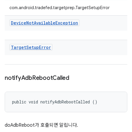
com.android.tradefed.targetprep.TargetSetupError
Device
Not
Available
Exception
Target
Setup
Error
notify
Adb
Reboot
Called
public void notifyAdbRebootCalled ()
doAdbReboot가 호출되면 알립니다.