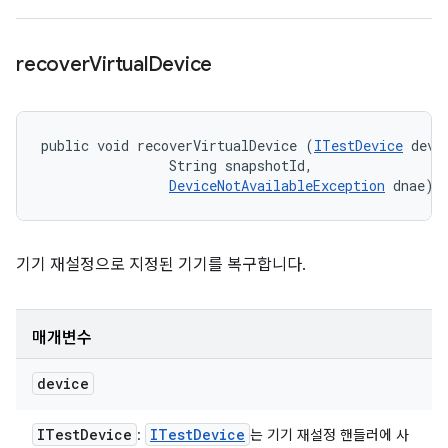
recover
Virtual
Device
public void recoverVirtualDevice (
ITestDevice
 devic
                String snapshotId, 

DeviceNotAvailableException
 dnae)
기기 재설정으로 지정된 기기를 복구합니다.
매개변수
device
ITest
Device
ITest
Device
:
는 기기 재설정 핸들러에 사