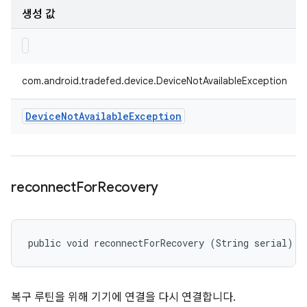
생성 값
com.android.tradefed.device.DeviceNotAvailableException
Device
Not
Available
Exception
reconnect
For
Recovery
public void reconnectForRecovery (String serial)
복구 루틴을 위해 기기에 연결을 다시 연결합니다.