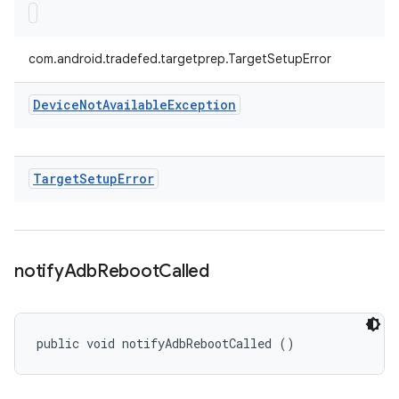
com.android.tradefed.targetprep.TargetSetupError
Device
Not
Available
Exception
Target
Setup
Error
notify
Adb
Reboot
Called
public void notifyAdbRebootCalled ()