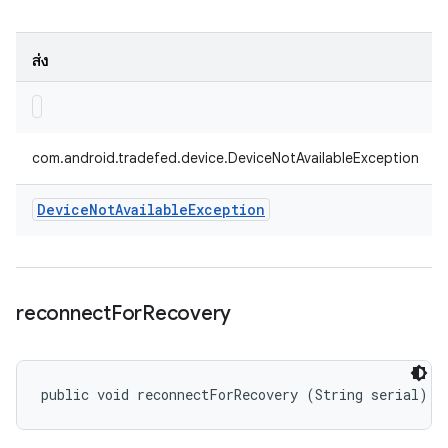
ส่ง
com.android.tradefed.device.DeviceNotAvailableException
Device
Not
Available
Exception
reconnect
For
Recovery
public void reconnectForRecovery (String serial)