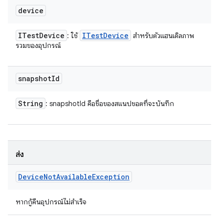
device
ITest
Device
ITest
Device
: ใช้
สำหรับตัวแฮนเดิลภาพ
รวมของอุปกรณ์
snapshot
Id
String
: snapshotId คือชื่อของสแนปชอตที่จะบันทึก
ส่ง
Device
Not
Available
Exception
หากกู้คืนอุปกรณ์ไม่สำเร็จ