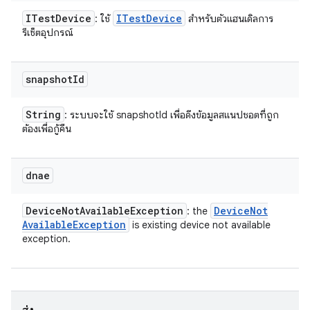
ITest
Device
ITest
Device
: ใช้
สำหรับตัวแฮนเดิลการ
รีเซ็ตอุปกรณ์
snapshot
Id
String
: ระบบจะใช้ snapshotId เพื่อดึงข้อมูลสแนปชอตที่ถูก
ต้องเพื่อกู้คืน
dnae
Device
Not
Available
Exception
Device
Not
: the
Available
Exception
is existing device not available
exception.