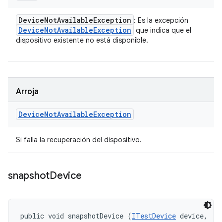
Device
Not
Available
Exception
: Es la excepción
Device
Not
Available
Exception
que indica que el
dispositivo existente no está disponible.
Arroja
Device
Not
Available
Exception
Si falla la recuperación del dispositivo.
snapshot
Device
public void snapshotDevice (
ITestDevice
 device, 
