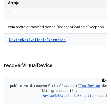
Arroja
com.android.tradefed.device.DeviceNotAvailableException
Device
Not
Available
Exception
recover
Virtual
Device
public void recoverVirtualDevice (
ITestDevice
 devic
                String snapshotId, 

DeviceNotAvailableException
 dnae)