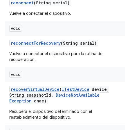
reconnect
(String serial)
Vuelve a conectar el dispositivo.
void
reconnect
For
Recovery
(String serial)
Vuelve a conectar el dispositivo para la rutina de
recuperación.
void
recover
Virtual
Device
(
ITest
Device
device
,
String snapshot
Id
,
Device
Not
Available
Exception
dnae)
Recupera el dispositivo determinado con el
restablecimiento del dispositivo.