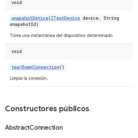
void
snapshot
Device
(
ITest
Device
device
,
String
snapshot
Id)
Toma una instantánea del dispositivo determinado
void
tear
Down
Connection
()
Limpia la conexión.
Constructores públicos
Abstract
Connection