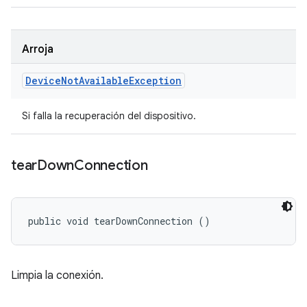
Arroja
Device
Not
Available
Exception
Si falla la recuperación del dispositivo.
tear
Down
Connection
public void tearDownConnection ()
Limpia la conexión.