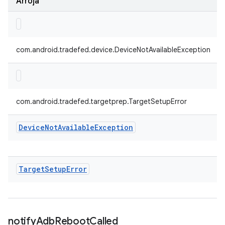
Arroja
com.android.tradefed.device.DeviceNotAvailableException
com.android.tradefed.targetprep.TargetSetupError
Device
Not
Available
Exception
Target
Setup
Error
notify
Adb
Reboot
Called