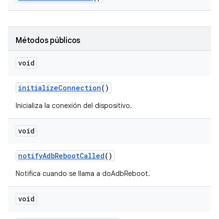
Métodos públicos
void
initialize
Connection
()
Inicializa la conexión del dispositivo.
void
notify
Adb
Reboot
Called
()
Notifica cuando se llama a doAdbReboot.
void