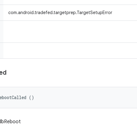
com.android.tradefed.targetprep.TargetSetupError
led
ebootCalled ()
oAdbReboot