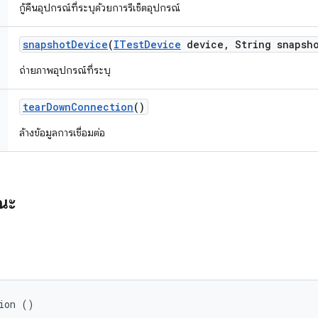
กู้คืนอุปกรณ์ที่ระบุด้วยการรีเซ็ตอุปกรณ์
snapshot
Device
(
ITest
Device
device
,
String snapsh
ถ่ายภาพอุปกรณ์ที่ระบุ
tear
Down
Connection
()
ล้างข้อมูลการเชื่อมต่อ
รณะ
ion ()