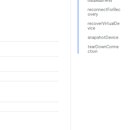
เชื่อมต่ออีกครั้ง
reconnectForRec
overy
recoverVirtualDe
vice
snapshotDevice
tearDownConne
ction