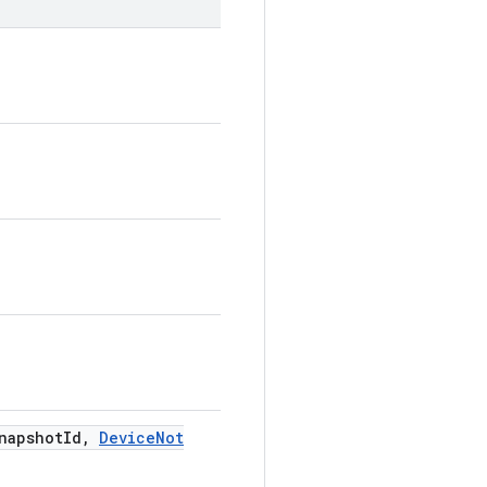
napshot
Id
,
Device
Not