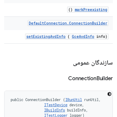
()
mark
Preexisting
Default
Connection
.
Connection
Builder
set
Existing
Avd
Info
(
Gce
Avd
Info
info)
سازندگان عمومی
Connection
Builder
public ConnectionBuilder (
IRunUtil
 runUtil, 

ITestDevice
 device, 

IBuildInfo
 buildInfo, 

ITestLogger
 logger)