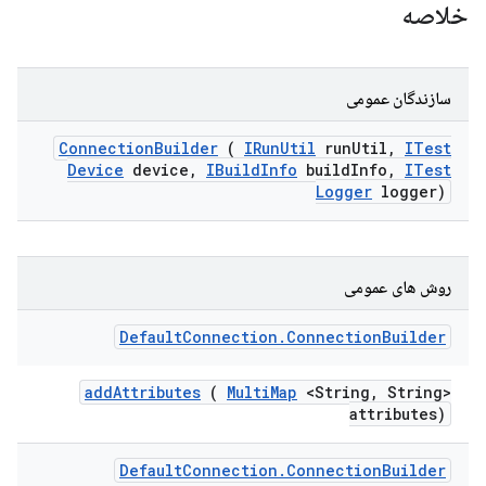
خلاصه
سازندگان عمومی
Connection
Builder
(
IRun
Util
run
Util
,
ITest
Device
device
,
IBuild
Info
build
Info
,
ITest
Logger
logger)
روش های عمومی
Default
Connection
.
Connection
Builder
add
Attributes
(
Multi
Map
<String
,
String>
attributes)
Default
Connection
.
Connection
Builder