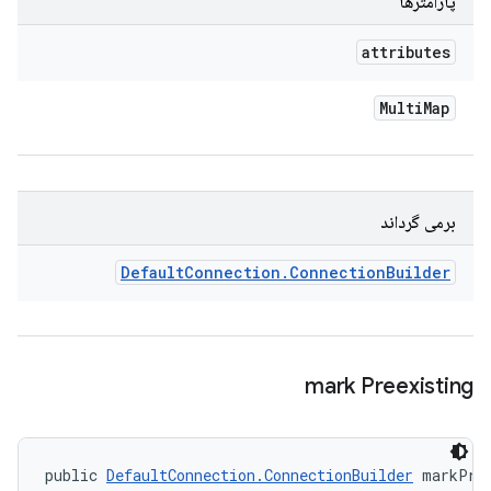
پارامترها
attributes
Multi
Map
برمی گرداند
Default
Connection
.
Connection
Builder
mark Preexisting
public 
DefaultConnection.ConnectionBuilder
 markPre