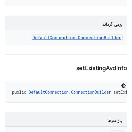
برمی گرداند
Default
Connection
.
Connection
Builder
set
Existing
Avd
Info
public 
DefaultConnection.ConnectionBuilder
 setExis
پارامترها