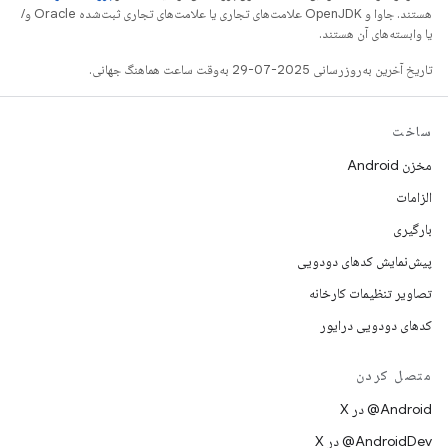
هستند. جاوا و OpenJDK علامت‌های تجاری یا علامت‌های تجاری ثبت‌شده Oracle و/
یا وابسته‌های آن هستند.
تاریخ آخرین به‌روزرسانی 2025-07-29 به‌وقت ساعت هماهنگ جهانی.
ساخت
مخزن Android
الزامات
بارگیری
پیش‌نمایش کدهای دودویی
تصاویر تنظیمات کارخانه
کدهای دودویی درایور
متصل کردن
‫‎@Android در X
‫‎@AndroidDev در X