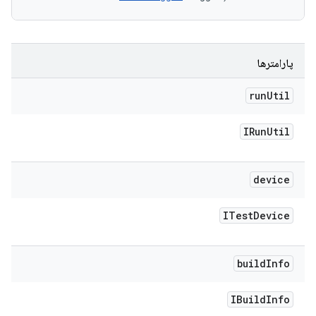
پارامترها
run
Util
IRun
Util
device
ITest
Device
build
Info
IBuild
Info