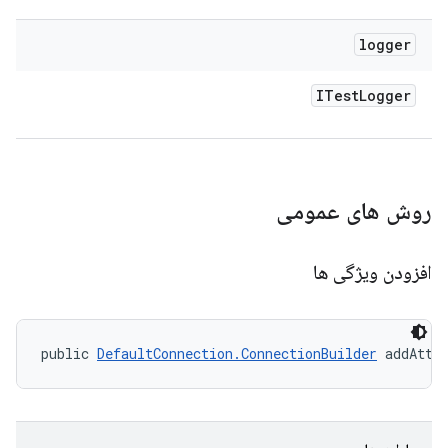
logger
ITest
Logger
روش های عمومی
افزودن ویژگی ها
public 
DefaultConnection.ConnectionBuilder
 addAttr