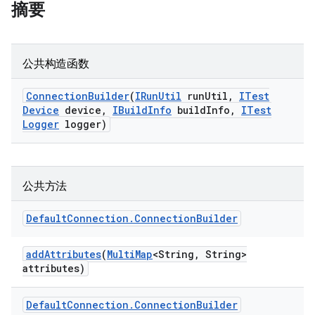
摘要
公共构造函数
Connection
Builder
(
IRun
Util
run
Util
,
ITest
Device
device
,
IBuild
Info
build
Info
,
ITest
Logger
logger)
公共方法
Default
Connection
.
Connection
Builder
add
Attributes
(
Multi
Map
<String
,
String>
attributes)
Default
Connection
.
Connection
Builder