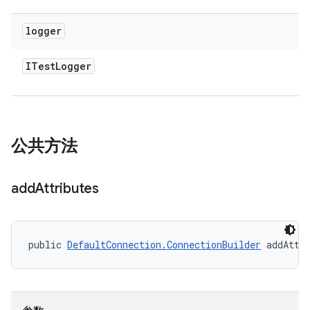
logger
ITest
Logger
公共方法
add
Attributes
public 
DefaultConnection.ConnectionBuilder
 addAttr