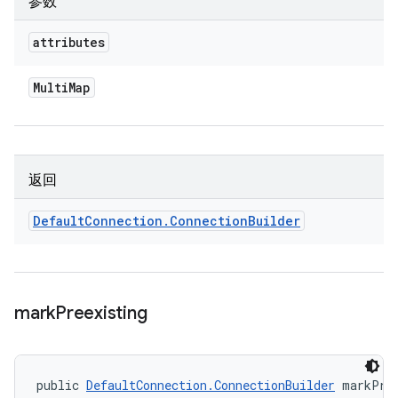
参数
attributes
Multi
Map
返回
Default
Connection
.
Connection
Builder
mark
Preexisting
public 
DefaultConnection.ConnectionBuilder
 markPre