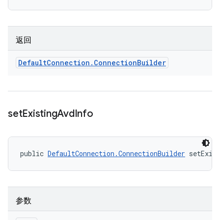
返回
Default
Connection
.
Connection
Builder
set
Existing
Avd
Info
public 
DefaultConnection.ConnectionBuilder
 setExis
参数