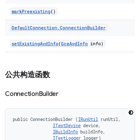
mark
Preexisting
()
Default
Connection
.
Connection
Builder
set
Existing
Avd
Info
(
Gce
Avd
Info
info)
公共构造函数
Connection
Builder
public ConnectionBuilder (
IRunUtil
 runUtil, 

ITestDevice
 device, 

IBuildInfo
 buildInfo, 

ITestLogger
 logger)