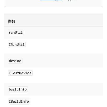
参数
run
Util
IRun
Util
device
ITest
Device
build
Info
IBuild
Info