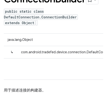
public static class
DefaultConnection.ConnectionBuilder
extends Object
java.lang.Object
↳
com.android.tradefed.device.connection.DefaultConn
用于描述连接的构建器。