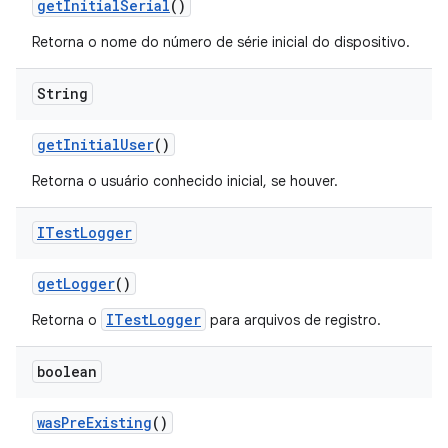
get
Initial
Serial
()
Retorna o nome do número de série inicial do dispositivo.
String
get
Initial
User
()
Retorna o usuário conhecido inicial, se houver.
ITest
Logger
get
Logger
()
ITestLogger
Retorna o
para arquivos de registro.
boolean
was
Pre
Existing
()