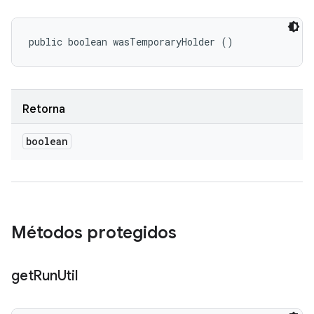
public boolean wasTemporaryHolder ()
Retorna
boolean
Métodos protegidos
get
Run
Util