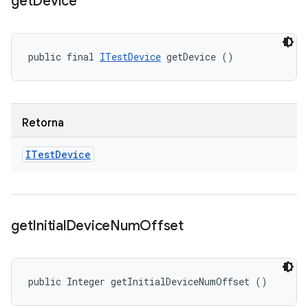
get
Device
public final 
ITestDevice
 getDevice ()
Retorna
ITest
Device
get
Initial
Device
Num
Offset
public Integer getInitialDeviceNumOffset ()