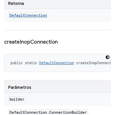
Retorna
Default
Connection
create
Inop
Connection
public static 
DefaultConnection
 createInopConnecti
Parâmetros
builder
Default
Connection
.
Connection
Builder