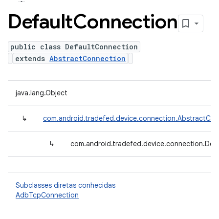
Default
Connection
public class DefaultConnection
extends
AbstractConnection
java.lang.Object
↳
com.android.tradefed.device.connection.AbstractCon
↳
com.android.tradefed.device.connection.Def
Subclasses diretas conhecidas
AdbTcpConnection