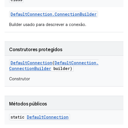
Default
Connection
.
Connection
Builder
Builder usado para descrever a conexão.
Construtores protegidos
Default
Connection
(
Default
Connection
.
Connection
Builder
builder)
Construtor
Métodos públicos
static
Default
Connection