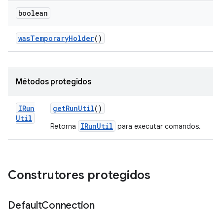
boolean
was
Temporary
Holder
()
Métodos protegidos
IRun
get
Run
Util
()
Util
IRunUtil
Retorna
para executar comandos.
Construtores protegidos
Default
Connection