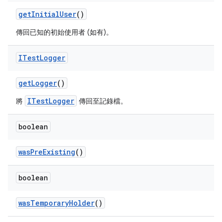
get
Initial
User
()
傳回已知的初始使用者 (如有)。
ITest
Logger
get
Logger
()
ITestLogger
將
傳回至記錄檔。
boolean
was
Pre
Existing
()
boolean
was
Temporary
Holder
()