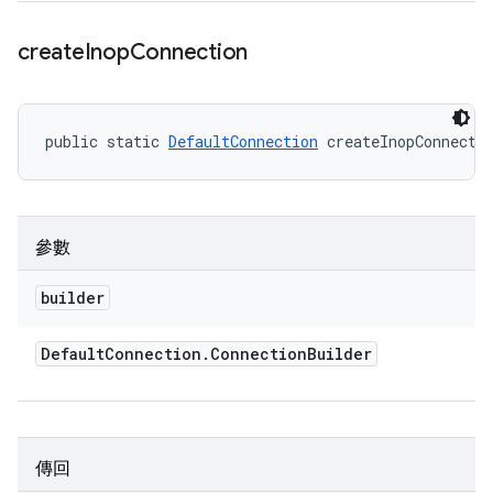
create
Inop
Connection
public static 
DefaultConnection
 createInopConnecti
參數
builder
Default
Connection
.
Connection
Builder
傳回