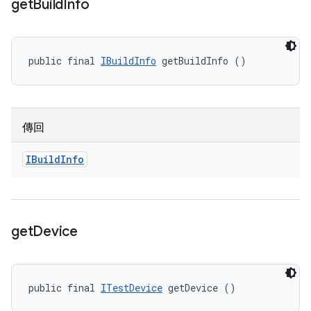
get
Build
Info
public final 
IBuildInfo
 getBuildInfo ()
傳回
IBuild
Info
get
Device
public final 
ITestDevice
 getDevice ()