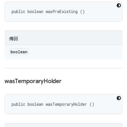
public boolean wasPreExisting ()
傳回
boolean
was
Temporary
Holder
public boolean wasTemporaryHolder ()