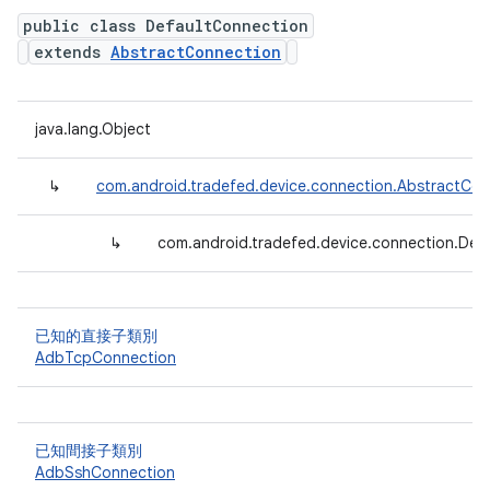
public class DefaultConnection
extends
AbstractConnection
java.lang.Object
↳
com.android.tradefed.device.connection.AbstractCon
↳
com.android.tradefed.device.connection.Def
已知的直接子類別
AdbTcpConnection
已知間接子類別
AdbSshConnection