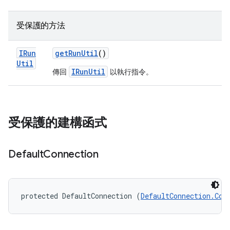
受保護的方法
IRun
get
Run
Util
()
Util
IRunUtil
傳回
以執行指令。
受保護的建構函式
Default
Connection
protected DefaultConnection (
DefaultConnection.Con