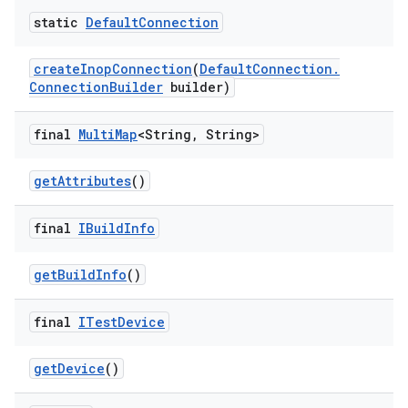
static
Default
Connection
create
Inop
Connection
(
Default
Connection
.
Connection
Builder
builder)
final
Multi
Map
<String
,
String>
get
Attributes
()
final
IBuild
Info
get
Build
Info
()
final
ITest
Device
get
Device
()