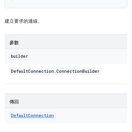
建立要求的連線。
參數
builder
Default
Connection
.
Connection
Builder
傳回
Default
Connection