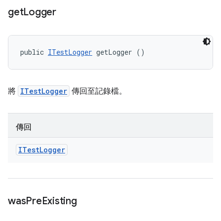
get
Logger
public 
ITestLogger
 getLogger ()
將
ITestLogger
傳回至記錄檔。
傳回
ITest
Logger
was
Pre
Existing