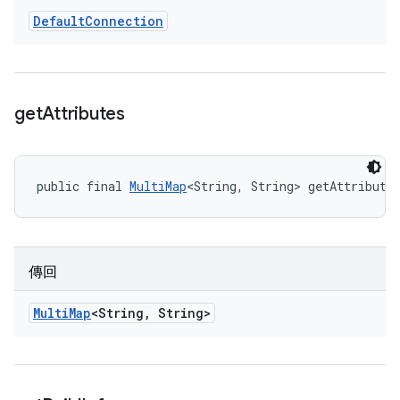
Default
Connection
get
Attributes
public final 
MultiMap
<String, String> getAttribute
傳回
Multi
Map
<String
,
String>