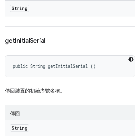
String
get
Initial
Serial
public String getInitialSerial ()
傳回裝置的初始序號名稱。
傳回
String