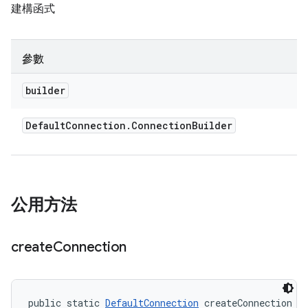
建構函式
參數
builder
Default
Connection
.
Connection
Builder
公用方法
create
Connection
public static 
DefaultConnection
 createConnection (