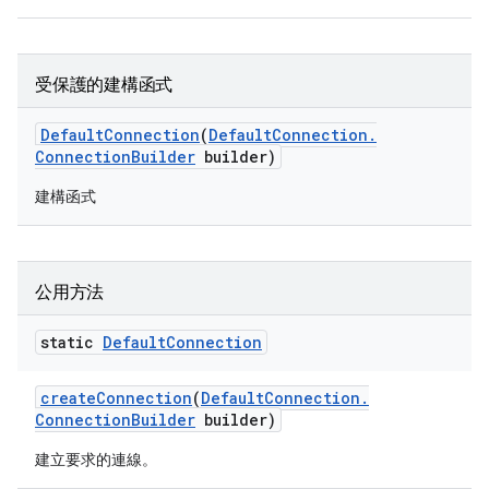
受保護的建構函式
Default
Connection
(
Default
Connection
.
Connection
Builder
builder)
建構函式
公用方法
static
Default
Connection
create
Connection
(
Default
Connection
.
Connection
Builder
builder)
建立要求的連線。