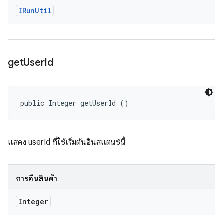
IRun
Util
get
User
Id
public Integer getUserId ()
แสดง userId ที่ใช้เริ่มต้นอินสแตนซ์นี้
การคืนสินค้า
Integer