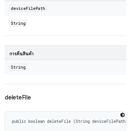
device
File
Path
String
การคืนสินค้า
String
delete
File
public boolean deleteFile (String deviceFilePath)