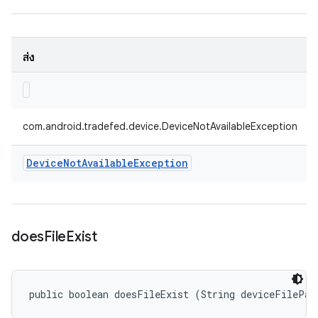
ส่ง
com.android.tradefed.device.DeviceNotAvailableException
Device
Not
Available
Exception
does
File
Exist
public boolean doesFileExist (String deviceFilePat