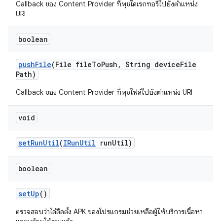
Callback ของ Content Provider ที่พุชไดเรกทอรีไปยังตำแหน่ง
URI
boolean
push
File
(File file
To
Push
,
String device
File
Path)
Callback ของ Content Provider ที่พุชไฟล์ไปยังตำแหน่ง URI
void
set
Run
Util
(
IRun
Util
run
Util)
boolean
set
Up
()
ตรวจสอบว่าได้ติดตั้ง APK ของโปรแกรมช่วยเหลือผู้ให้บริการเนื้อหา