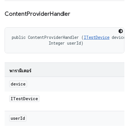
Content
Provider
Handler
public ContentProviderHandler (
ITestDevice
 device, 
                Integer userId)
พารามิเตอร์
device
ITest
Device
user
Id