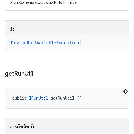
เปล่า ฟังก์ชันจะแสดงผลเป็น False ด้วย
ส่ง
Device
Not
Available
Exception
get
Run
Util
public 
IRunUtil
 getRunUtil ()
การคืนสินค้า