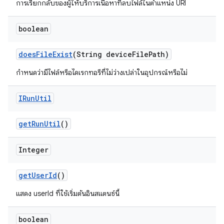
การเรียกกลับของผู้ให้บริการเนื้อหาที่ลบไฟล์ในตำแหน่ง URI
boolean
does
File
Exist
(String device
File
Path)
กำหนดว่ามีไฟล์หรือไดเรกทอรีที่ไม่ว่างเปล่าในอุปกรณ์หรือไม่
IRun
Util
get
Run
Util
()
Integer
get
User
Id
()
แสดง userId ที่ใช้เริ่มต้นอินสแตนซ์นี้
boolean