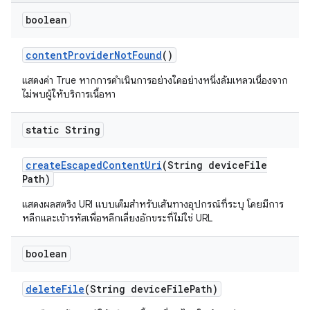
boolean
content
Provider
Not
Found
()
แสดงค่า True หากการดำเนินการอย่างใดอย่างหนึ่งล้มเหลวเนื่องจาก
ไม่พบผู้ให้บริการเนื้อหา
static String
create
Escaped
Content
Uri
(String device
File
Path)
แสดงผลสตริง URI แบบเต็มสำหรับเส้นทางอุปกรณ์ที่ระบุ โดยมีการ
หลีกและเข้ารหัสเพื่อหลีกเลี่ยงอักขระที่ไม่ใช่ URL
boolean
delete
File
(String device
File
Path)