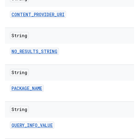
CONTENT
_
PROVIDER
_
URI
String
NO
_
RESULTS
_
STRING
String
PACKAGE
_
NAME
String
QUERY
_
INFO
_
VALUE