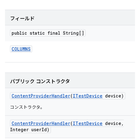
フィールド
public static final String[]
COLUMNS
パブリック コンストラクタ
Content
Provider
Handler
(
ITest
Device
device)
コンストラクタ。
Content
Provider
Handler
(
ITest
Device
device
,
Integer user
Id)