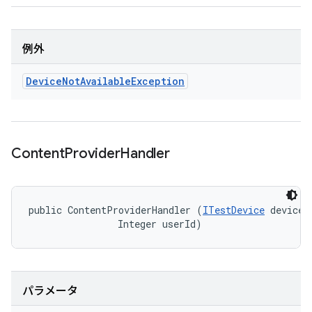
例外
Device
Not
Available
Exception
Content
Provider
Handler
public ContentProviderHandler (
ITestDevice
 device, 
                Integer userId)
パラメータ