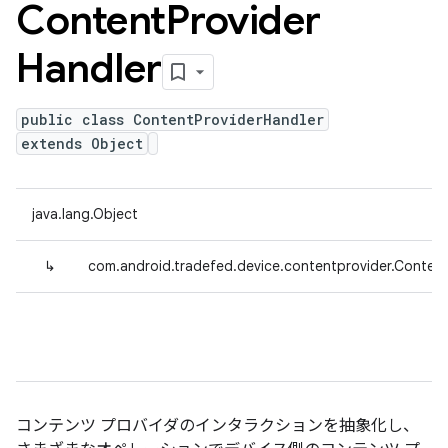
Content
Provider
Handler
public class ContentProviderHandler
extends Object
java.lang.Object
↳
com.android.tradefed.device.contentprovider.Content
コンテンツ プロバイダのインタラクションを抽象化し、