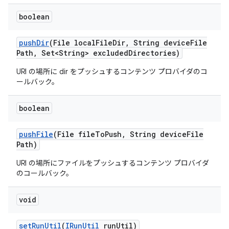
boolean
push
Dir
(File local
File
Dir
,
String device
File
Path
,
Set<String> excluded
Directories)
URI の場所に dir をプッシュするコンテンツ プロバイダのコ
ールバック。
boolean
push
File
(File file
To
Push
,
String device
File
Path)
URI の場所にファイルをプッシュするコンテンツ プロバイダ
のコールバック。
void
set
Run
Util
(
IRun
Util
run
Util)