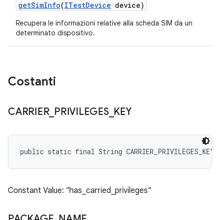
get
Sim
Info
(
ITest
Device
device)
Recupera le informazioni relative alla scheda SIM da un
determinato dispositivo.
Costanti
CARRIER
_
PRIVILEGES
_
KEY
public static final String CARRIER_PRIVILEGES_KEY
Constant Value: "has_carried_privileges"
PACKAGE
_
NAME