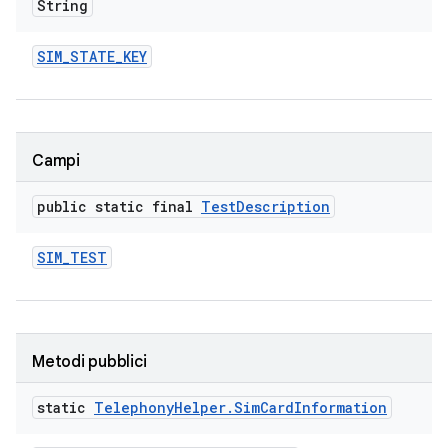
String
SIM
_
STATE
_
KEY
Campi
public static final
Test
Description
SIM
_
TEST
Metodi pubblici
static
Telephony
Helper
.
Sim
Card
Information