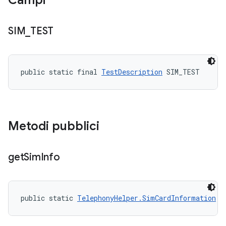
Campi
SIM
_
TEST
public static final 
TestDescription
 SIM_TEST
Metodi pubblici
get
Sim
Info
public static 
TelephonyHelper.SimCardInformation
 g