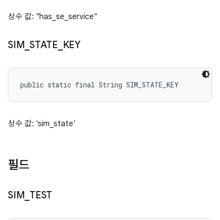
상수 값: "has_se_service"
SIM
_
STATE
_
KEY
public static final String SIM_STATE_KEY
상수 값: 'sim_state'
필드
SIM
_
TEST