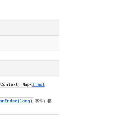
n
Context
,
Map<
ITest
ionEnded(long)
事件）都