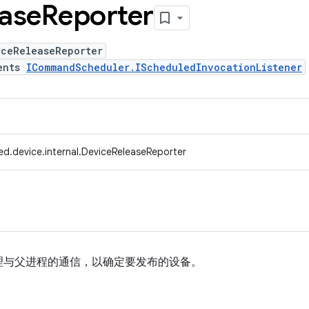
ase
Reporter
iceReleaseReporter
ents
ICommandScheduler.IScheduledInvocationListener
ed.device.internal.DeviceReleaseReporter
理与父进程的通信，以确定要发布的设备。