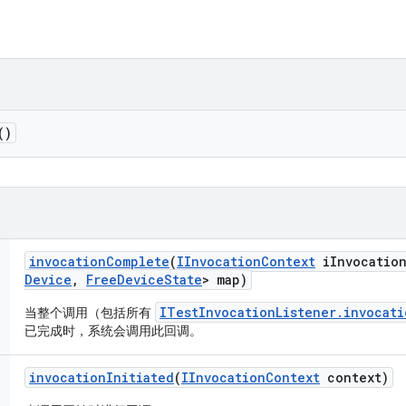
()
invocation
Complete
(
IInvocation
Context
i
Invocatio
Device
,
Free
Device
State
> map)
ITestInvocationListener.invocat
当整个调用（包括所有
已完成时，系统会调用此回调。
invocation
Initiated
(
IInvocation
Context
context)