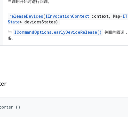
当调用开始时进行回调。
release
Devices
(
IInvocation
Context
context
,
Map<
IT
State
> devices
States)
ICommandOptions.earlyDeviceRelease()
与
关联的回调，
备。
ter
porter ()