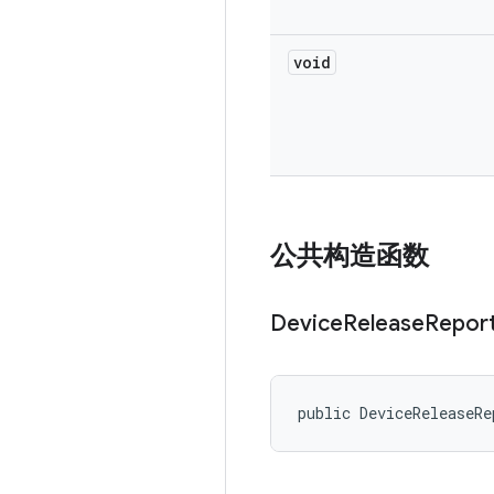
void
公共构造函数
Device
Release
Repor
public DeviceReleaseRe