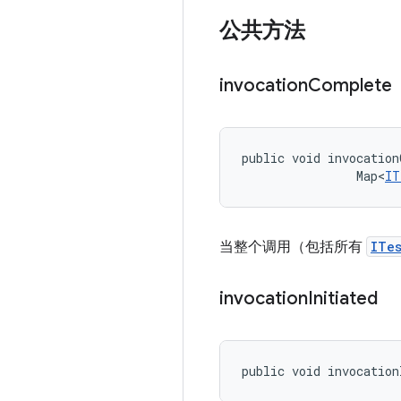
公共方法
invocation
Complete
public void invocation
                Map<
IT
当整个调用（包括所有
ITe
invocation
Initiated
public void invocation