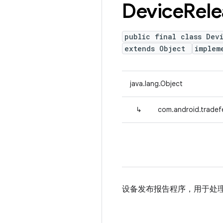
Device
Rele
public final class Dev
extends Object
implem
java.lang.Object
↳
com.android.tradef
设备发布报告程序，用于处