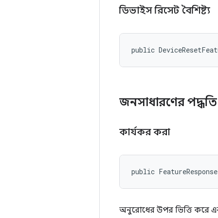
ডিভাইস রিসেট বৈশিষ্ট্য
public DeviceResetFea
জনসাধারণের পদ্ধত
কার্যকর করা
public FeatureResponse
অনুরোধের উপর ভিত্তি করে 