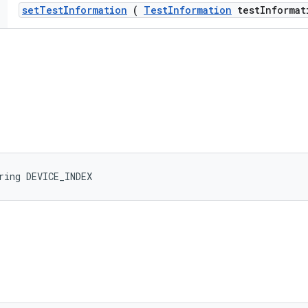
set
Test
Information
(
Test
Information
test
Informat
ring DEVICE_INDEX