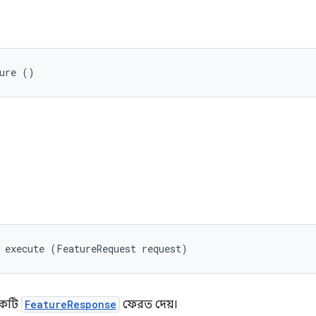
ture ()
ি
 execute (FeatureRequest request)
একটি
FeatureResponse
ফেরত দেয়।