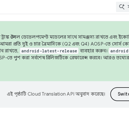
াঙ্ক স্টেবল ডেভেলপমেন্ট মডেলের সাথে সামঞ্জস্য রাখতে এবং ইকোসিস্ট
ে, আমরা প্রতি দুই ও চার ত্রৈমাসিকে (Q2 এবং Q4) AOSP-তে সোর্স
ান রাখতে,
android-latest-release
ব্যবহার করুন।
android
বদা AOSP-তে পুশ করা সর্বশেষ রিলিজটিকে রেফারেন্স করবে। আরও তথ্যের
এই পৃষ্ঠাটি
Cloud Translation API
অনুবাদ করেছে।