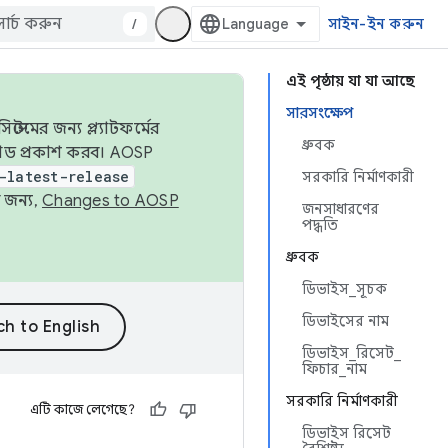
/
সাইন-ইন করুন
এই পৃষ্ঠায় যা যা আছে
সারসংক্ষেপ
েমের জন্য প্ল্যাটফর্মের
ধ্রুবক
 কোড প্রকাশ করব। AOSP
-latest-release
সরকারি নির্মাণকারী
 জন্য,
Changes to AOSP
জনসাধারণের
পদ্ধতি
ধ্রুবক
ডিভাইস_সূচক
ডিভাইসের নাম
ডিভাইস_রিসেট_
ফিচার_নাম
সরকারি নির্মাণকারী
এটি কাজে লেগেছে?
ডিভাইস রিসেট