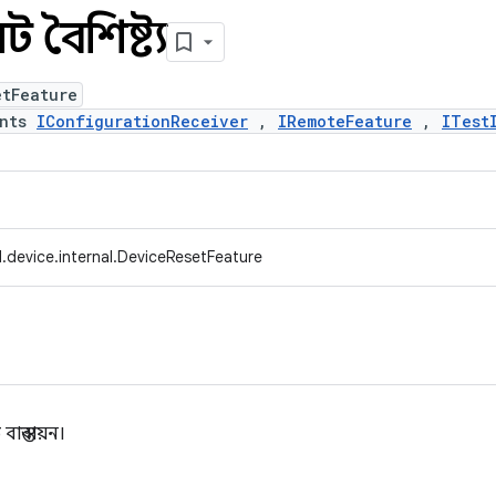
 বৈশিষ্ট্য
etFeature
ents
IConfigurationReceiver
,
IRemoteFeature
,
ITest
.device.internal.DeviceResetFeature
স্তবায়ন।