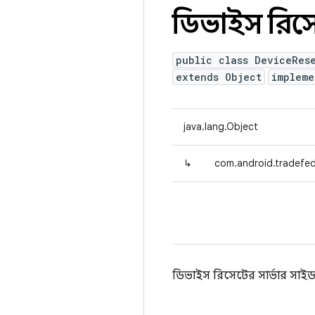
ডিভাইস রিসেট
public class DeviceRes
extends Object
implem
java.lang.Object
↳
com.android.tradefed
ডিভাইস রিসেটের সার্ভার সাইড বা