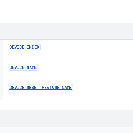
DEVICE
_
INDEX
DEVICE
_
NAME
DEVICE
_
RESET
_
FEATURE
_
NAME