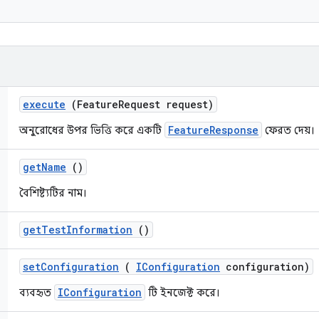
execute
(Feature
Request request)
FeatureResponse
অনুরোধের উপর ভিত্তি করে একটি
ফেরত দেয়।
get
Name
()
বৈশিষ্ট্যটির নাম।
get
Test
Information
()
set
Configuration
(
IConfiguration
configuration)
IConfiguration
ব্যবহৃত
টি ইনজেক্ট করে।