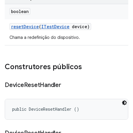
boolean
reset
Device
(
ITest
Device
device)
Chama a redefinição do dispositivo.
Construtores públicos
Device
Reset
Handler
public DeviceResetHandler ()