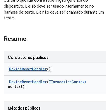
Utilitário que lida com a redefinição genérica do
dispositivo. Ele só deve ser usado internamente no
harness de teste. Ele não deve ser chamado durante um
teste.
Resumo
Construtores públicos
Device
Reset
Handler
()
Device
Reset
Handler
(
IInvocation
Context
context)
Métodos públicos