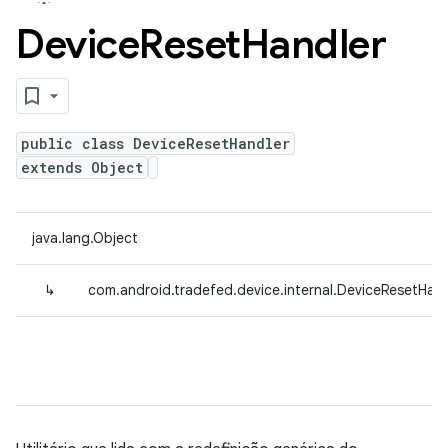
Device
Reset
Handler
public class DeviceResetHandler
extends Object
java.lang.Object
↳
com.android.tradefed.device.internal.DeviceResetHand