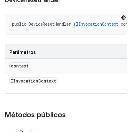
Device
Reset
Handler
public DeviceResetHandler (
IInvocationContext
 cont
Parâmetros
context
IInvocation
Context
Métodos públicos