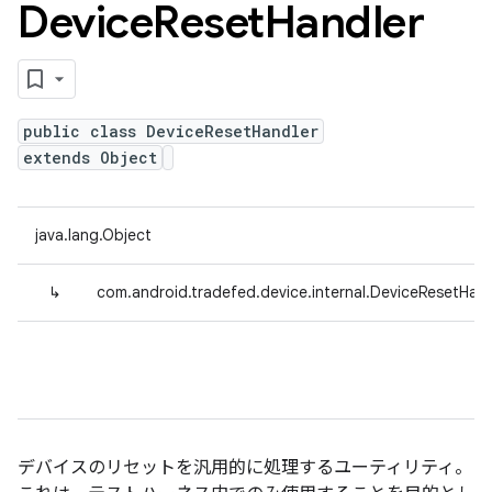
Device
Reset
Handler
public class DeviceResetHandler
extends Object
java.lang.Object
↳
com.android.tradefed.device.internal.DeviceResetHand
デバイスのリセットを汎用的に処理するユーティリティ。