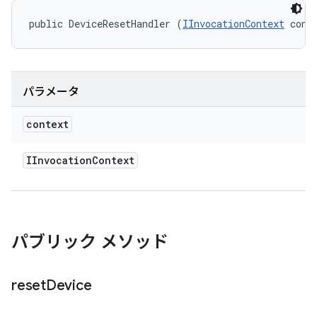
public DeviceResetHandler (
IInvocationContext
 cont
パラメータ
context
IInvocation
Context
パブリック メソッド
reset
Device