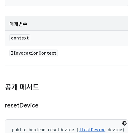
매개변수
context
IInvocation
Context
공개 메서드
reset
Device
public boolean resetDevice (
ITestDevice
 device)