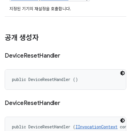
지정된 기기의 재설정을 호출합니다.
공개 생성자
Device
Reset
Handler
public DeviceResetHandler ()
Device
Reset
Handler
public DeviceResetHandler (
IInvocationContext
 cont