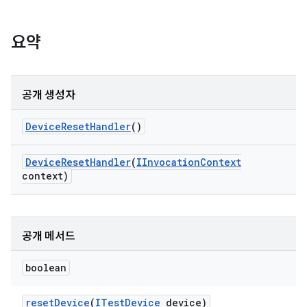
요약
공개 생성자
Device
Reset
Handler
()
Device
Reset
Handler
(
IInvocation
Context
context)
공개 메서드
boolean
reset
Device
(
ITest
Device
device)