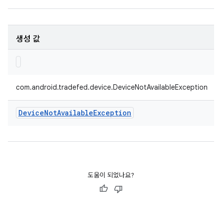
생성 값
com.android.tradefed.device.DeviceNotAvailableException
Device
Not
Available
Exception
도움이 되었나요?