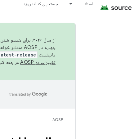
اسناد
جستجوی کد اندروید
از سال ۲۰۲۶، برای ه
چهارم در AOSP منتشر خواهیم کرد. برای ساخت و مشارکت در AOSP،
مانیفست
latest-release
تغییرات در AOSP
مراجعه کنی
ا
AOSP