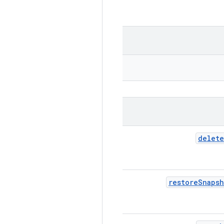
delete
restore
Snapsh