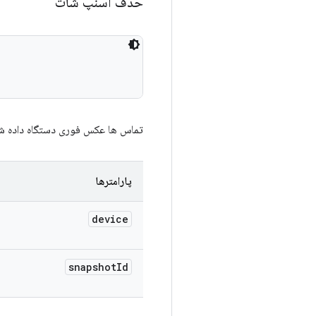
حذف اسنپ شات
تماس ها عکس فوری دستگاه داده شد
پارامترها
device
snapshot
Id