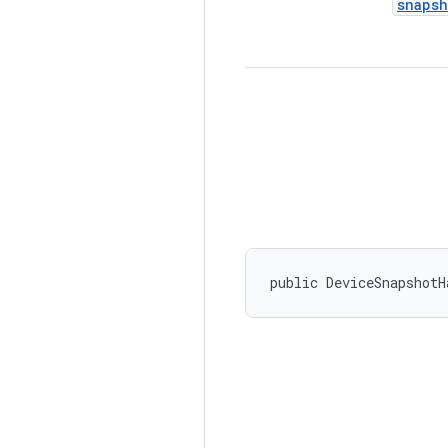
snapsh
public DeviceSnapshotH