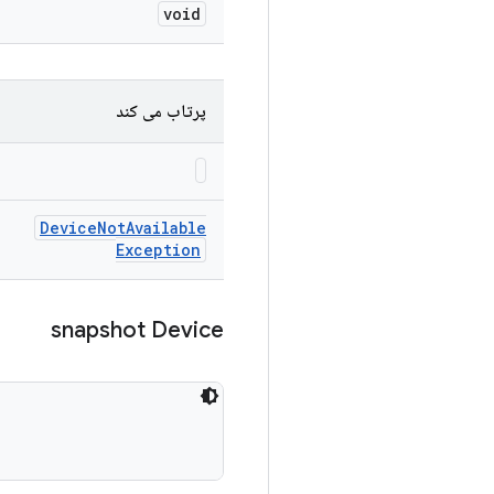
void
پرتاب می کند
Device
Not
Available
Exception
snapshot Device