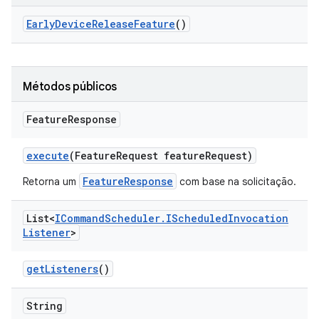
Early
Device
Release
Feature
()
Métodos públicos
Feature
Response
execute
(Feature
Request feature
Request)
FeatureResponse
Retorna um
com base na solicitação.
List<
ICommand
Scheduler
.
IScheduled
Invocation
Listener
>
get
Listeners
()
String