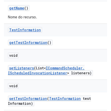
get
Name
()
Nome do recurso.
Test
Information
get
Test
Information
()
void
set
Listeners
(List<
ICommand
Scheduler
.
IScheduled
Invocation
Listener
> listeners)
void
set
Test
Information
(
Test
Information
test
Information)