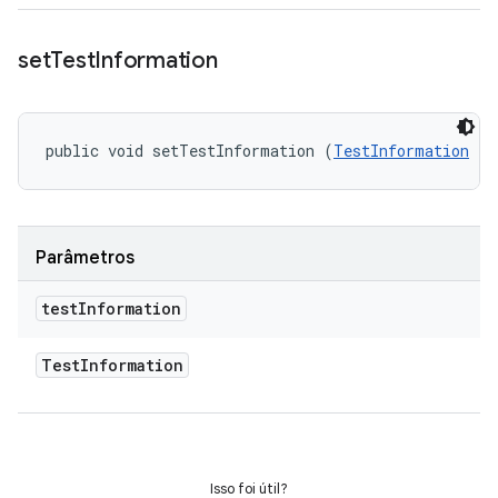
set
Test
Information
public void setTestInformation (
TestInformation
 te
Parâmetros
test
Information
Test
Information
Isso foi útil?