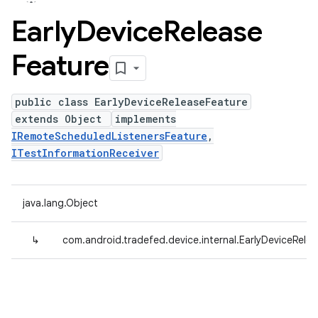
Early
Device
Release
Feature
public class EarlyDeviceReleaseFeature
extends Object
implements
IRemoteScheduledListenersFeature
,
ITestInformationReceiver
java.lang.Object
↳
com.android.tradefed.device.internal.EarlyDeviceRele