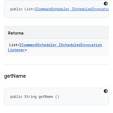
public List<
ICommandScheduler.IScheduledInvocation
Retorna
List<
ICommand
Scheduler
.
IScheduled
Invocation
Listener
>
get
Name
public String getName ()