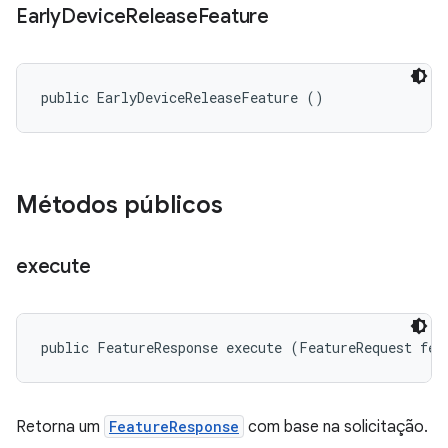
Early
Device
Release
Feature
public EarlyDeviceReleaseFeature ()
Métodos públicos
execute
public FeatureResponse execute (FeatureRequest fea
Retorna um
FeatureResponse
com base na solicitação.