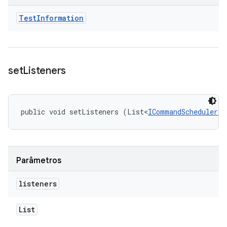
Test
Information
set
Listeners
public void setListeners (List<
ICommandScheduler.I
Parâmetros
listeners
List