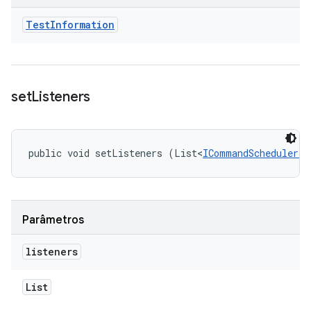
Test
Information
set
Listeners
public void setListeners (List<
ICommandScheduler.I
Parâmetros
listeners
List