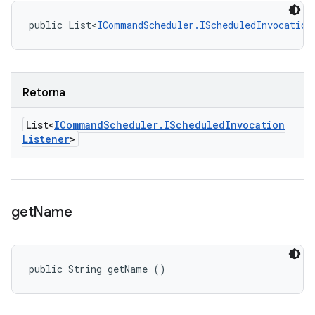
public List<
ICommandScheduler.IScheduledInvocation
Retorna
List<
ICommand
Scheduler
.
IScheduled
Invocation
Listener
>
get
Name
public String getName ()