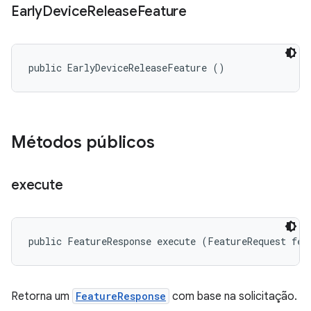
Early
Device
Release
Feature
public EarlyDeviceReleaseFeature ()
Métodos públicos
execute
public FeatureResponse execute (FeatureRequest fea
Retorna um
FeatureResponse
com base na solicitação.