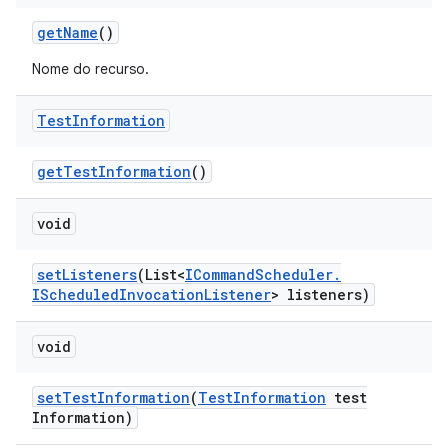
get
Name
()
Nome do recurso.
Test
Information
get
Test
Information
()
void
set
Listeners
(List<
ICommand
Scheduler
.
IScheduled
Invocation
Listener
> listeners)
void
set
Test
Information
(
Test
Information
test
Information)