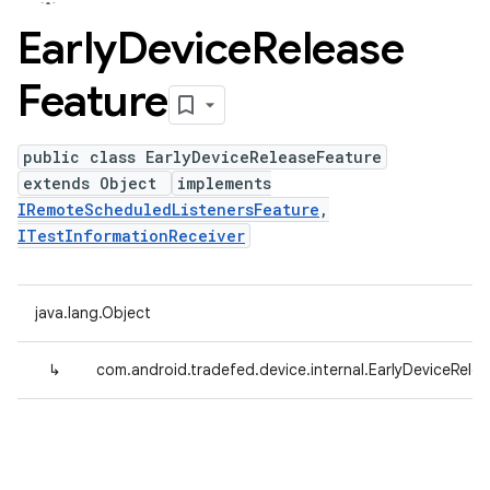
Early
Device
Release
Feature
public class EarlyDeviceReleaseFeature
extends Object
implements
IRemoteScheduledListenersFeature
,
ITestInformationReceiver
java.lang.Object
↳
com.android.tradefed.device.internal.EarlyDeviceRele