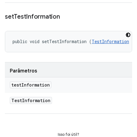
set
Test
Information
public void setTestInformation (
TestInformation
 te
Parâmetros
test
Information
Test
Information
Isso foi útil?