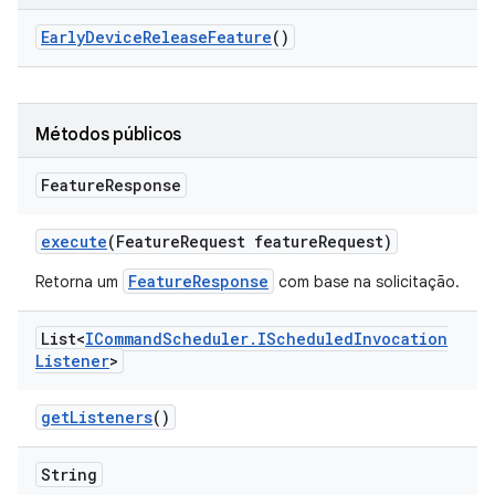
Early
Device
Release
Feature
()
Métodos públicos
Feature
Response
execute
(Feature
Request feature
Request)
FeatureResponse
Retorna um
com base na solicitação.
List<
ICommand
Scheduler
.
IScheduled
Invocation
Listener
>
get
Listeners
()
String