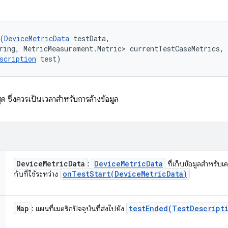
(
DeviceMetricData
 testData, 

ring, MetricMeasurement.Metric> currentTestCaseMetrics, 

scription
 test)
ด ซึ่งควรเป็นเวลาสำหรับการล้างข้อมูล
Device
Metric
Data
Device
Metric
Data
:
ที่เก็บข้อมูลสำหรับ
onTestStart(
Device
Metric
Data)
กับที่ใช้ระหว่าง
Map
testEnded(
Test
Descript
: แผนที่เมตริกปัจจุบันที่ส่งไปยัง