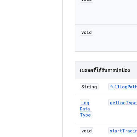
void
เมธอดที่ได้รับการปกป้อง
String
full
Log
Pat
Log
get
Log
Type
Data
Type
void
start
Traci