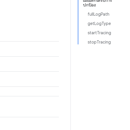
เมธอดที่ได้รับการ
ปกป้อง
fullLogPath
getLogType
startTracing
stopTracing