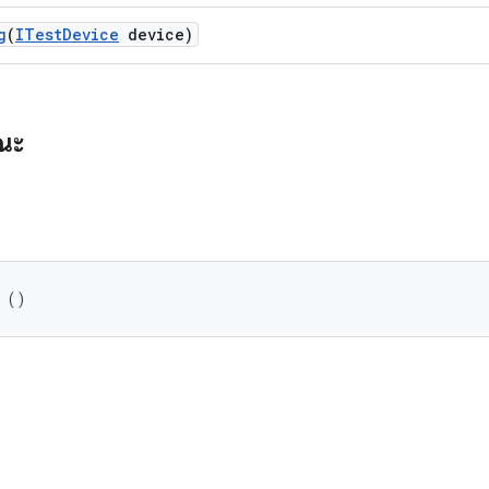
g
(
ITest
Device
device)
รณะ
 ()