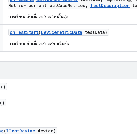
Metric> current
Test
Case
Metrics
,
Test
Description
te
การเรียกกลับเมื่อเคสทดสอบสิ้นสุด
on
Test
Start
(
Device
Metric
Data
test
Data)
การเรียกกลับเมื่อเคสทดสอบเริ่มต้น
h
()
()
ng
(
ITest
Device
device)