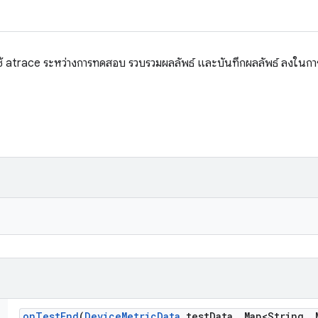
ใช้ atrace ระหว่างการทดสอบ รวบรวมผลลัพธ์ และบันทึกผลลัพธ์ ลงในการ
on
Test
End
(
Device
Metric
Data
test
Data
,
Map<String
,
M