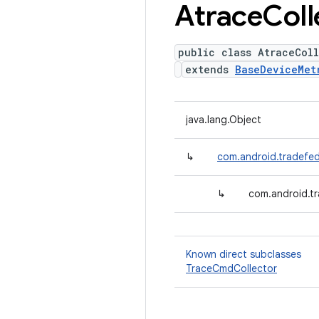
Atrace
Coll
public class AtraceColl
extends
BaseDeviceMet
java.lang.Object
↳
com.android.tradefed
↳
com.android.tr
Known direct subclasses
TraceCmdCollector