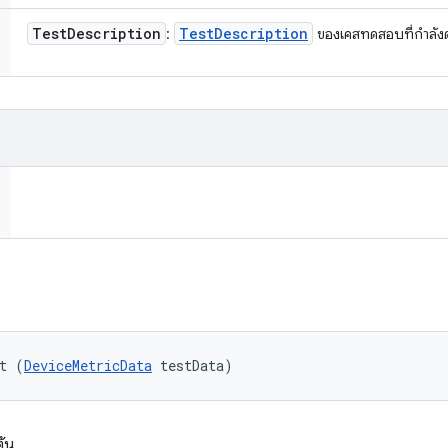
Test
Description
Test
Description
:
ของเคสทดสอบที่กำลังด
t (
DeviceMetricData
 testData)
ต้น