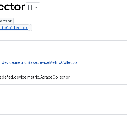
ector
ector
ricCollector
.device.metric.BaseDeviceMetricCollector
adefed.device.metric.AtraceCollector