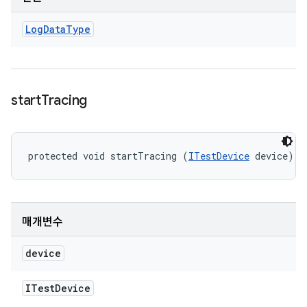
Log
Data
Type
start
Tracing
protected void startTracing (
ITestDevice
 device)
매개변수
device
ITest
Device