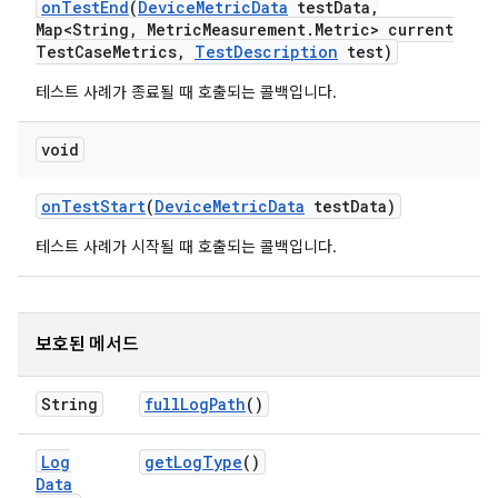
on
Test
End
(
Device
Metric
Data
test
Data
,
Map<String
,
Metric
Measurement
.
Metric> current
Test
Case
Metrics
,
Test
Description
test)
테스트 사례가 종료될 때 호출되는 콜백입니다.
void
on
Test
Start
(
Device
Metric
Data
test
Data)
테스트 사례가 시작될 때 호출되는 콜백입니다.
보호된 메서드
String
full
Log
Path
()
Log
get
Log
Type
()
Data