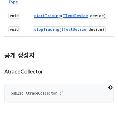
Type
void
start
Tracing
(
ITest
Device
device)
void
stop
Tracing
(
ITest
Device
device)
공개 생성자
Atrace
Collector
public AtraceCollector ()