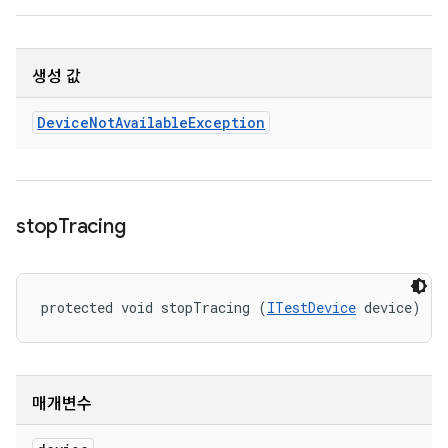
생성 값
Device
Not
Available
Exception
stop
Tracing
protected void stopTracing (
ITestDevice
 device)
매개변수