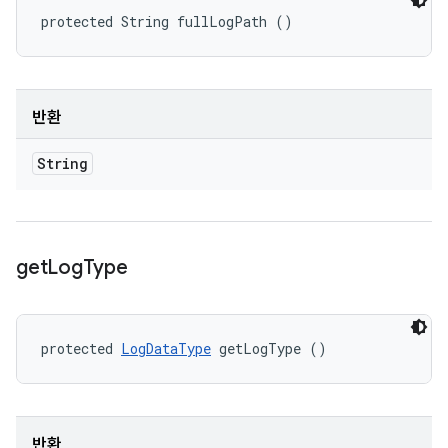
protected String fullLogPath ()
반환
String
get
Log
Type
protected 
LogDataType
 getLogType ()
반환