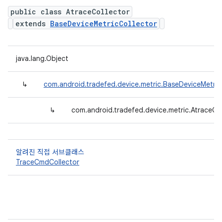
public class AtraceCollector
extends
BaseDeviceMetricCollector
java.lang.Object
↳
com.android.tradefed.device.metric.BaseDeviceMetric
↳
com.android.tradefed.device.metric.AtraceCol
알려진 직접 서브클래스
TraceCmdCollector