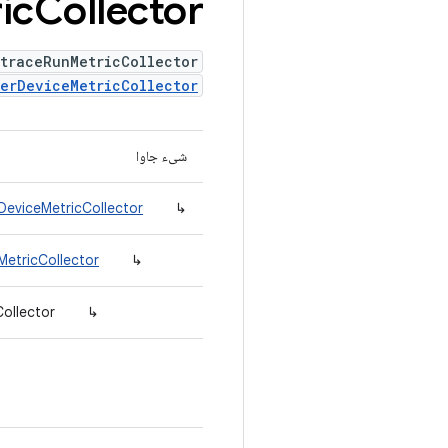
ic
Collector
traceRunMetricCollector
lerDeviceMetricCollector
شیء جاوا
DeviceMetricCollector
↳
MetricCollector
↳
ollector
↳