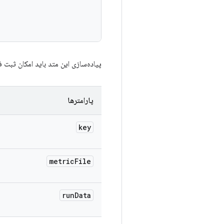
پیاده‌سازی این متد باید امکان ثبت ف
پارامترها
key
metric
File
run
Data