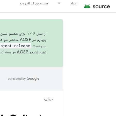
اسناد
جستجوی کد اندروید
از سال ۲۰۲۶، برای ه
چهارم در AOSP منتشر خواهیم کرد. برای ساخت و مشارکت در AOSP،
مانیفست
latest-release
تغییرات در AOSP
مراجعه کنی
ا
AOSP