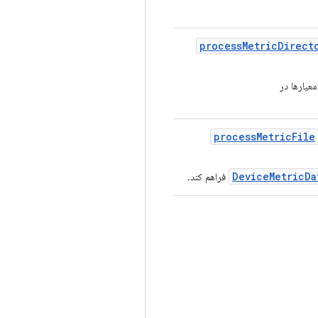
process
Metric
Direct
معیارها در
process
Metric
File
DeviceMetricDa
فراهم کند.