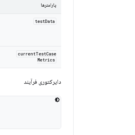
پارامترها
test
Data
current
Test
Case
Metrics
دایرکتوری فرآیند