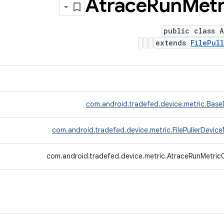
Atrace
Run
Metr
public class A
extends
FilePul
com.android.tradefed.device.metric.Base
com.android.tradefed.device.metric.FilePullerDevice
com.android.tradefed.device.metric.AtraceRunMetricC