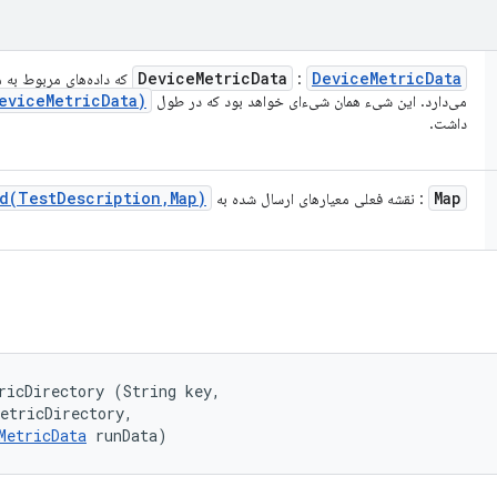
Device
Metric
Data
Device
Metric
Data
:
که داده‌های مربوط به م
evice
Metric
Data)
می‌دارد. این شیء همان شیء‌ای خواهد بود که در طول
داشت.
d(
Test
Description
,
Map)
Map
: نقشه فعلی معیارهای ارسال شده به
ricDirectory (String key, 

etricDirectory, 

MetricData
 runData)