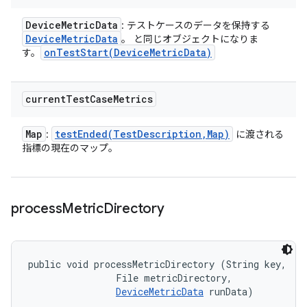
Device
Metric
Data
: テストケースのデータを保持する
Device
Metric
Data
。 と同じオブジェクトになりま
onTestStart(
Device
Metric
Data)
す。
current
Test
Case
Metrics
Map
testEnded(
Test
Description
,
Map)
:
に渡される
指標の現在のマップ。
process
Metric
Directory
public void processMetricDirectory (String key, 

                File metricDirectory, 

DeviceMetricData
 runData)