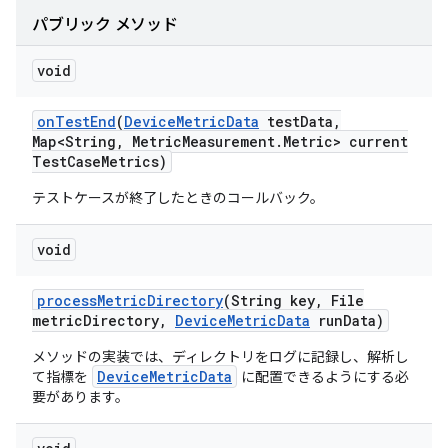
パブリック メソッド
void
on
Test
End
(
Device
Metric
Data
test
Data
,
Map<String
,
Metric
Measurement
.
Metric> current
Test
Case
Metrics)
テストケースが終了したときのコールバック。
void
process
Metric
Directory
(String key
,
File
metric
Directory
,
Device
Metric
Data
run
Data)
メソッドの実装では、ディレクトリをログに記録し、解析し
DeviceMetricData
て指標を
に配置できるようにする必
要があります。