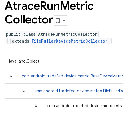
Atrace
Run
Metric
Collector
public class AtraceRunMetricCollector
extends
FilePullerDeviceMetricCollector
java.lang.Object
↳
com.android.tradefed.device.metric.BaseDeviceMetricCo
↳
com.android.tradefed.device.metric.FilePullerDev
↳
com.android.tradefed.device.metric.Atrac