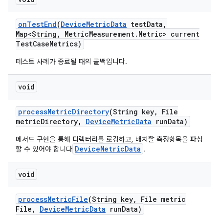
on
Test
End
(
Device
Metric
Data
test
Data
,
Map<String
,
Metric
Measurement
.
Metric> current
Test
Case
Metrics)
테스트 사례가 종료될 때의 콜백입니다.
void
process
Metric
Directory
(String key
,
File
metric
Directory
,
Device
Metric
Data
run
Data)
메서드 구현을 통해 디렉터리를 로깅하고, 배치할 측정항목을 파싱
DeviceMetricData
할 수 있어야 합니다
.
void
process
Metric
File
(String key
,
File metric
File
,
Device
Metric
Data
run
Data)