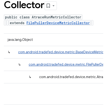
Collector
public class AtraceRunMetricCollector
extends
FilePullerDeviceMetricCollector
java.lang.Object
↳
com.android.tradefed.device.metric.BaseDeviceMetricCo
↳
com.android.tradefed.device.metric.FilePullerDev
↳
com.android.tradefed.device.metric.Atrac