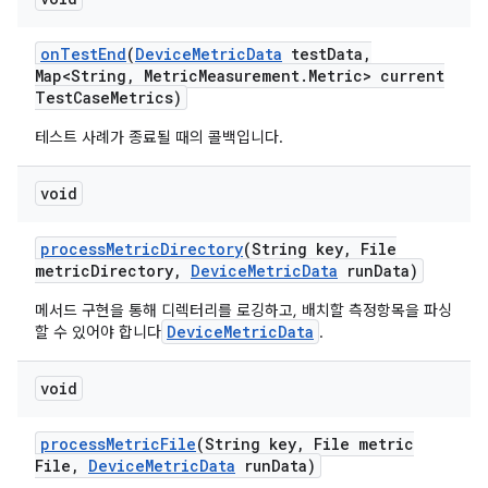
on
Test
End
(
Device
Metric
Data
test
Data
,
Map<String
,
Metric
Measurement
.
Metric> current
Test
Case
Metrics)
테스트 사례가 종료될 때의 콜백입니다.
void
process
Metric
Directory
(String key
,
File
metric
Directory
,
Device
Metric
Data
run
Data)
메서드 구현을 통해 디렉터리를 로깅하고, 배치할 측정항목을 파싱
DeviceMetricData
할 수 있어야 합니다
.
void
process
Metric
File
(String key
,
File metric
File
,
Device
Metric
Data
run
Data)